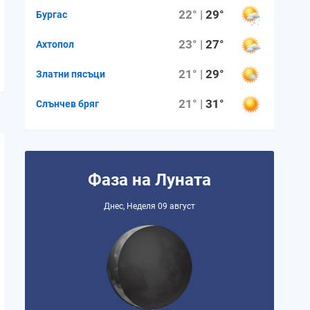
22° |
29°
Бургас
23° |
27°
Ахтопол
21° |
29°
Златни пясъци
21° |
31°
Слънчев бряг
Фаза на Луната
Днес, Неделя 09 август