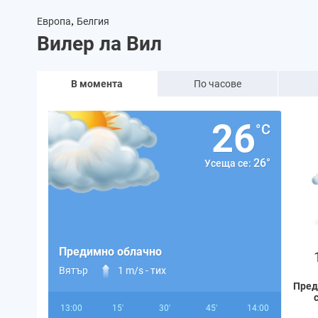
,
Европа
Белгия
Вилер ла Вил
В момента
По часове
26
°C
26°
Усеща се:
Предимно облачно
Вятър
1 m/s -
тих
Пред
13:00
15'
30'
45'
14:00