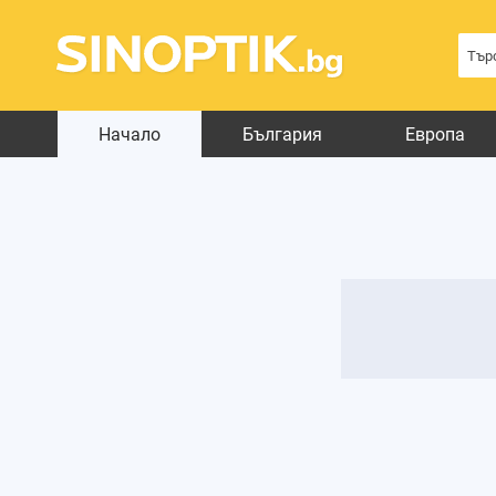
Начало
България
Европа