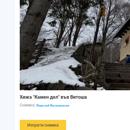
Хижа "Камен дел" във Витоша
Снимка:
Николай Василковски
Изпрати снимка