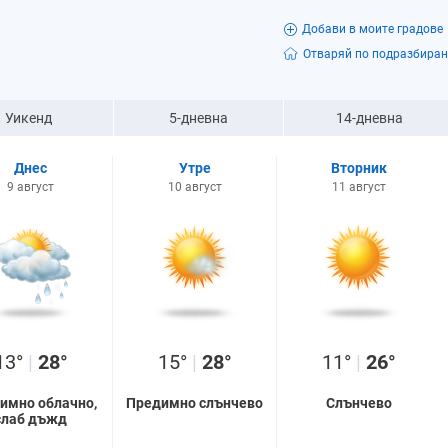
Добави в моите градове
Отваряй по подразбиран
Уикенд
5-дневна
14-дневна
Днес
Утре
Вторник
9 август
10 август
11 август
13°
|
28°
15°
|
28°
11°
|
26°
имно облачно,
Предимно слънчево
Слънчево
слаб дъжд