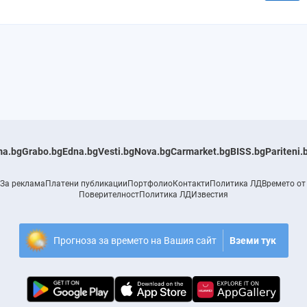
a.bg
Grabo.bg
Edna.bg
Vesti.bg
Nova.bg
Carmarket.bg
BISS.bg
Pariteni.
За реклама
Платени публикации
Портфолио
Контакти
Политика ЛД
Времето от
Поверителност
Политика ЛД
Известия
Прогноза за времето на Вашия сайт
Вземи тук