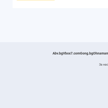
Abv.bg
Vbox7.com
Gong.bg
Ohnamam
За нас