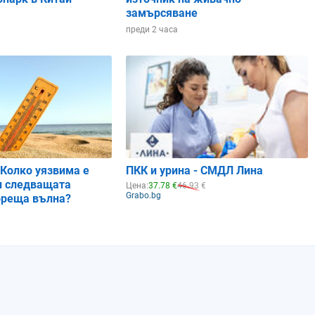
замърсяване
преди 2 часа
 Колко уязвима е
ПКК и урина - СМДЛ Лина
и следващата
Цена:
37.78 €
46.93 €
Grabo.bg
ореща вълна?