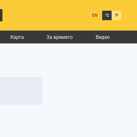
EN
°C
°F
Карта
За времето
Видео