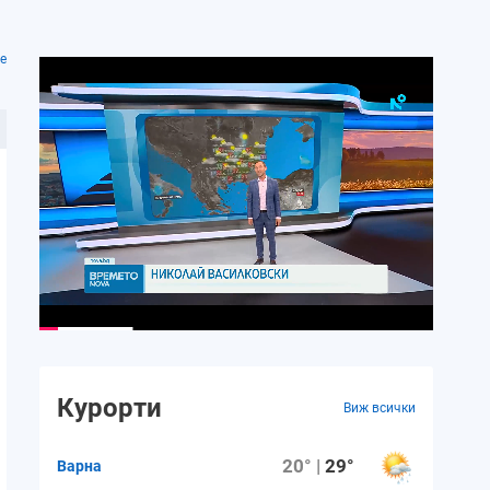
е
Курорти
Виж всички
20° |
29°
Варна