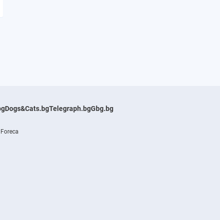
bg
Dogs&Cats.bg
Telegraph.bg
Gbg.bg
 Foreca