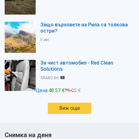
Защо върховете на Рила са толкова
остри?
5 авг
За чист автомобил - Red Clean
Solutions
GRABO.BG
Цена:
48.57 €
70.05 €
Виж още
Снимка на деня