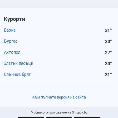
Курорти
Варна
31
°
Бургас
30
°
Ахтопол
27
°
Златни пясъци
30
°
Слънчев бряг
31
°
Към пълната версия на сайта
Мобилното приложение на Sinoptik.bg