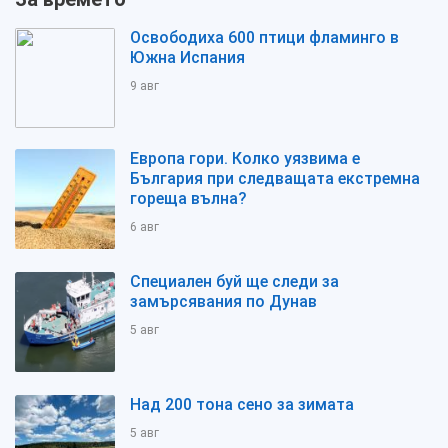
Освободиха 600 птици фламинго в
Южна Испания
9 авг
Европа гори. Колко уязвима е
България при следващата екстремна
гореща вълна?
6 авг
Специален буй ще следи за
замърсявания по Дунав
5 авг
Над 200 тона сено за зимата
5 авг