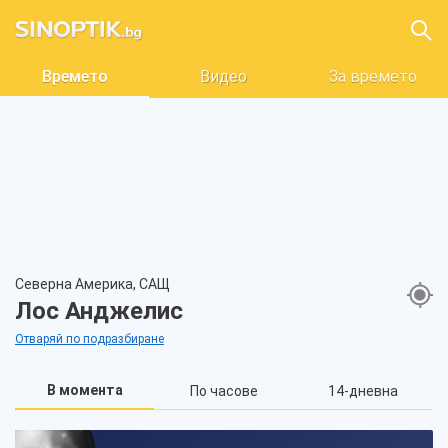
Времето
Видео
За времето
Северна Америка, САЩ
Лос Анджелис
Отваряй по подразбиране
В момента
По часове
14-дневна