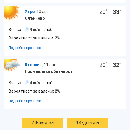
20
°
|
33
°
Утре,
10 авг
Слънчево
Вятър:
4 m/s
- слаб
Вероятност за валежи:
2%
Подробна прогноза
20
°
|
32
°
Вторник,
11 авг
Променлива облачност
Вятър:
4 m/s
- слаб
Вероятност за валежи:
2%
Подробна прогноза
24-часова
14-дневна