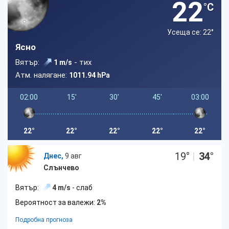
22
°C
Усеща се: 22
°
Ясно
Вятър:
- тих
1 m/s
Атм. налягане:
1011.94 hPa
02:00
15'
30'
45'
03:00
22°
22°
22°
22°
22°
19
°
|
34
°
Днес,
9 авг
Слънчево
Вятър:
4 m/s
- слаб
Вероятност за валежи:
2%
Подробна прогноза