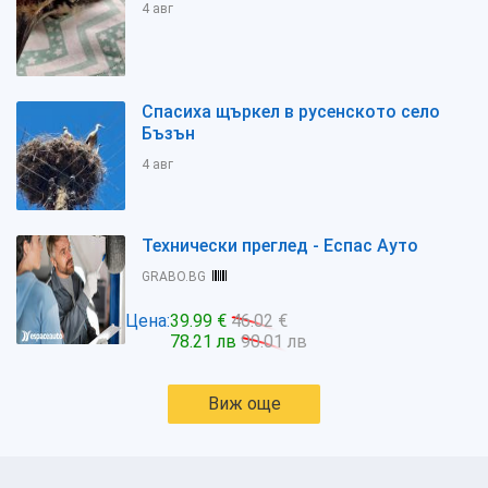
4 авг
Спасиха щъркел в русенското село
Бъзън
4 авг
Технически преглед - Еспас Ауто
GRABO.BG
Цена:
39.99 €
46.02 €
78.21 лв
90.01 лв
Виж още