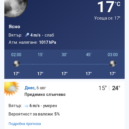
17
°C
Усеща се: 17
°
Ясно
Вятър:
- слаб
4 m/s
Атм. налягане:
1017 hPa
02:00
15'
30'
45'
03:00
17°
17°
17°
17°
17°
15
°
|
24
°
Днес,
6 авг
Предимно слънчево
Вятър:
6 m/s
- умерен
Вероятност за валежи:
5%
Подробна прогноза