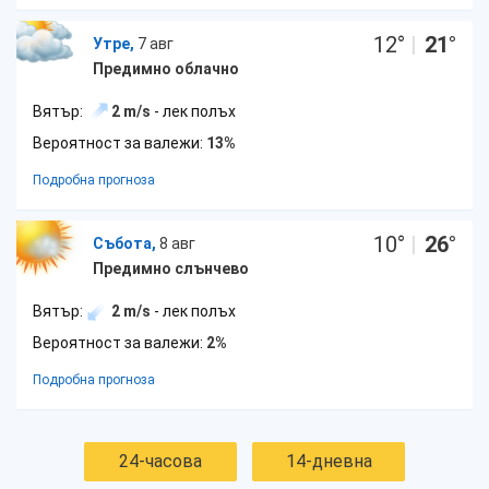
12
°
|
21
°
Утре,
7 авг
Предимно облачно
Вятър:
2 m/s
- лек полъх
Вероятност за валежи:
13%
Подробна прогноза
10
°
|
26
°
Събота,
8 авг
Предимно слънчево
Вятър:
2 m/s
- лек полъх
Вероятност за валежи:
2%
Подробна прогноза
24-часова
14-дневна