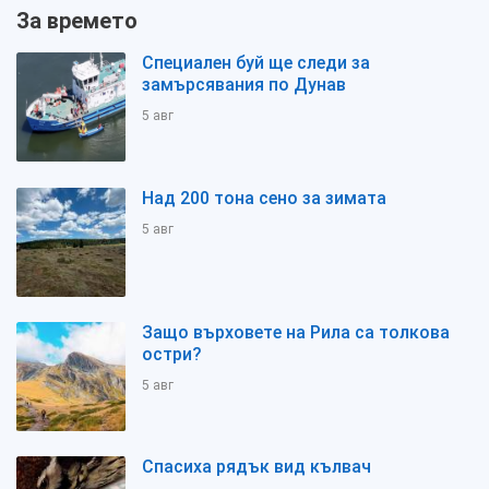
За времето
Специален буй ще следи за
замърсявания по Дунав
5 авг
Над 200 тона сено за зимата
5 авг
Защо върховете на Рила са толкова
остри?
5 авг
Спасиха рядък вид кълвач