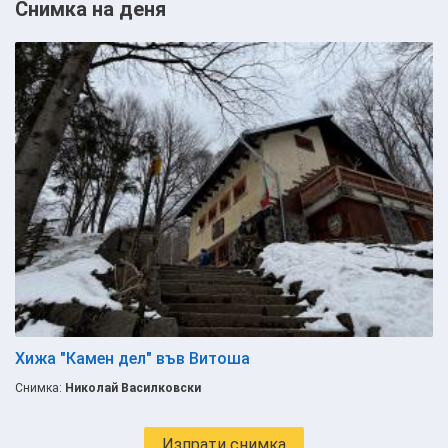
Снимка на деня
Хижа "Камен дел" във Витоша
Снимка:
Николай Василковски
Изпрати снимка