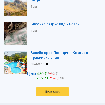
5 авг
Спасиха рядък вид кълвач
4 авг
Басейн край Пловдив - Комплекс
Тракийски стан
GRABO.BG
Цена:
4.80 €
6.00 €
9.39 лв
11.73 лв
Виж още