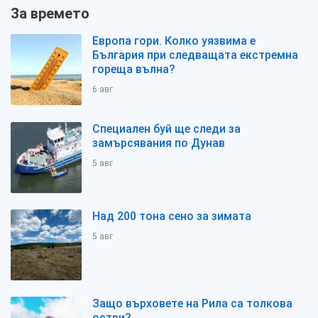
За времето
Европа гори. Колко уязвима е
България при следващата екстремна
гореща вълна?
6 авг
Специален буй ще следи за
замърсявания по Дунав
5 авг
Над 200 тона сено за зимата
5 авг
Защо върховете на Рила са толкова
остри?