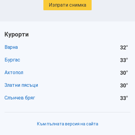
Изпрати снимка
Курорти
Варна
32
°
Бургас
33
°
Ахтопол
30
°
Златни пясъци
30
°
Слънчев бряг
33
°
Към пълната версия на сайта