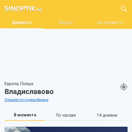
Времето
Видео
За времето
Европа, Полша
Владиславово
Отваряй по подразбиране
В момента
По часове
14-дневна