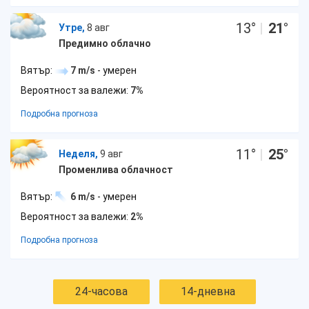
13
°
|
21
°
Утре,
8 авг
Предимно облачно
Вятър:
7 m/s
- умерен
Вероятност за валежи:
7%
Подробна прогноза
11
°
|
25
°
Неделя,
9 авг
Променлива облачност
Вятър:
6 m/s
- умерен
Вероятност за валежи:
2%
Подробна прогноза
24-часова
14-дневна