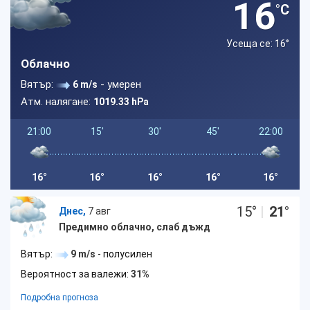
16
°C
Усеща се: 16
°
Облачно
Вятър:
- умерен
6 m/s
Атм. налягане:
1019.33 hPa
21:00
15'
30'
45'
22:00
16°
16°
16°
16°
16°
15
°
|
21
°
Днес,
7 авг
Предимно облачно, слаб дъжд
Вятър:
9 m/s
- полусилен
Вероятност за валежи:
31%
Подробна прогноза