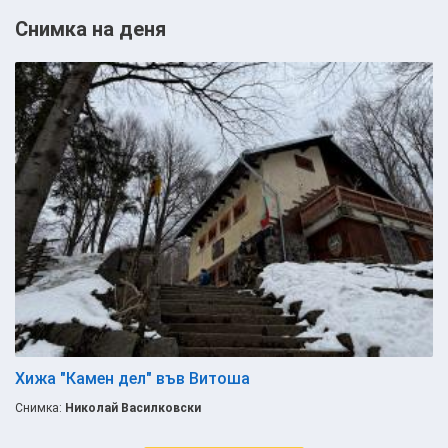
Снимка на деня
Хижа "Камен дел" във Витоша
Снимка:
Николай Василковски