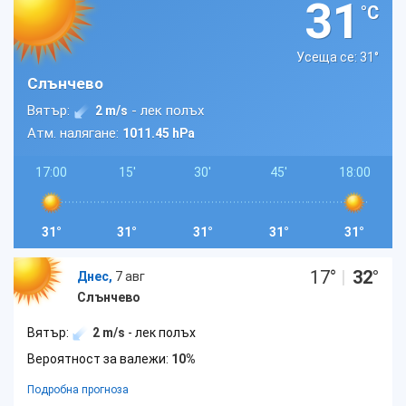
31
°C
Усеща се: 31
°
Слънчево
Вятър:
- лек полъх
2 m/s
Атм. налягане:
1011.45 hPa
17:00
15'
30'
45'
18:00
31°
31°
31°
31°
31°
17
°
|
32
°
Днес,
7 авг
Слънчево
Вятър:
2 m/s
- лек полъх
Вероятност за валежи:
10%
Подробна прогноза