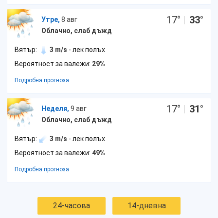
17
°
|
33
°
Утре,
8 авг
Облачно, слаб дъжд
Вятър:
3 m/s
- лек полъх
Вероятност за валежи:
29%
Подробна прогноза
17
°
|
31
°
Неделя,
9 авг
Облачно, слаб дъжд
Вятър:
3 m/s
- лек полъх
Вероятност за валежи:
49%
Подробна прогноза
24-часова
14-дневна