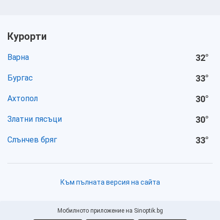
Курорти
Варна
32
°
Бургас
33
°
Ахтопол
30
°
Златни пясъци
30
°
Слънчев бряг
33
°
Към пълната версия на сайта
Мобилното приложение на Sinoptik.bg