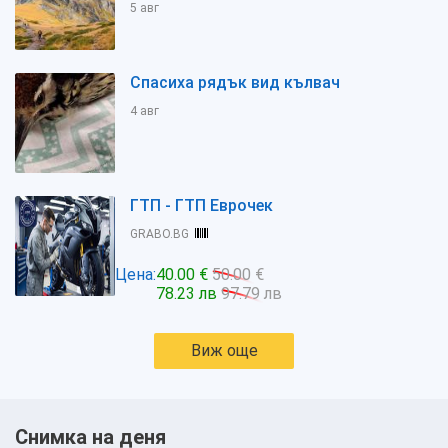
5 авг
Спасиха рядък вид кълвач
4 авг
ГТП - ГТП Еврочек
GRABO.BG
Цена:
40.00 €
50.00 €
78.23 лв
97.79 лв
Виж още
Снимка на деня