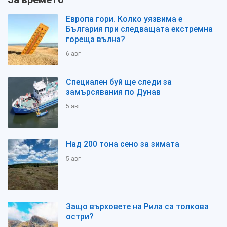
Европа гори. Колко уязвима е
България при следващата екстремна
гореща вълна?
6 авг
Специален буй ще следи за
замърсявания по Дунав
5 авг
Над 200 тона сено за зимата
5 авг
Защо върховете на Рила са толкова
остри?