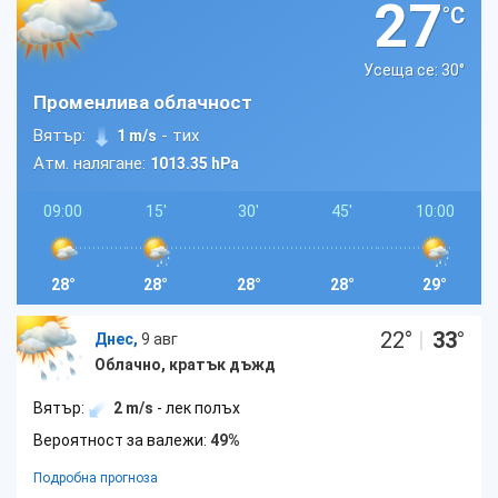
27
°C
Усеща се: 30
°
Променлива облачност
Вятър:
- тих
1 m/s
Атм. налягане:
1013.35 hPa
09:00
15'
30'
45'
10:00
28°
28°
28°
28°
29°
22
°
|
33
°
Днес,
9 авг
Облачно, кратък дъжд
Вятър:
2 m/s
- лек полъх
Вероятност за валежи:
49%
Подробна прогноза