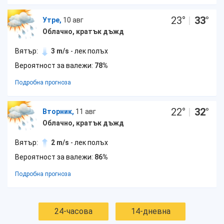
23
°
|
33
°
Утре,
10 авг
Облачно, кратък дъжд
Вятър:
3 m/s
- лек полъх
Вероятност за валежи:
78%
Подробна прогноза
22
°
|
32
°
Вторник,
11 авг
Облачно, кратък дъжд
Вятър:
2 m/s
- лек полъх
Вероятност за валежи:
86%
Подробна прогноза
24-часова
14-дневна