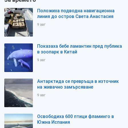
Положиха подводна навигационна
линия до остров Света Анастасия
9 авг
Показаха бебе ламантин пред публика
в зоопарк в Китай
9 авг
Антарктида се превръща в източник
на живачно замърсяване
9 авг
Освободиха 600 птици фламинго в
Южна Испания