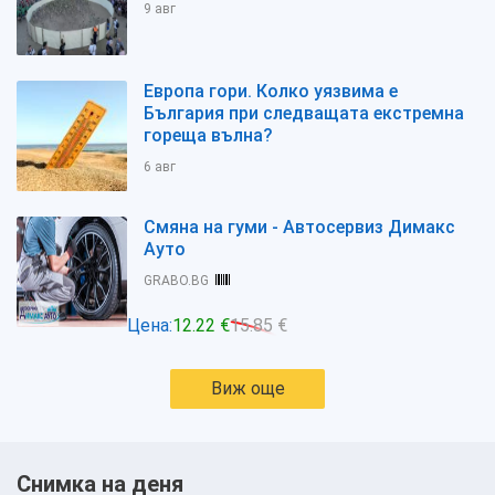
9 авг
Европа гори. Колко уязвима е
България при следващата екстремна
гореща вълна?
6 авг
Смяна на гуми - Автосервиз Димaкс
Ауто
GRABO.BG
Цена:
12.22 €
15.85 €
Виж още
Снимка на деня