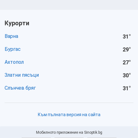
Курорти
Варна
31
°
Бургас
29
°
Ахтопол
27
°
Златни пясъци
30
°
Слънчев бряг
31
°
Към пълната версия на сайта
Мобилното приложение на Sinoptik.bg