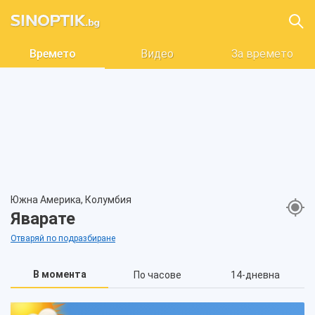
Времето
Видео
За времето
Южна Америка, Колумбия
Яварате
Отваряй по подразбиране
В момента
По часове
14-дневна