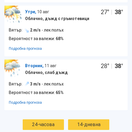
27
°
|
38
°
Утре,
10 авг
Облачно, дъжд с гръмотевици
Вятър:
2 m/s
- лек полъх
Вероятност за валежи:
68%
Подробна прогноза
28
°
|
38
°
Вторник,
11 авг
Облачно, слаб дъжд
Вятър:
3 m/s
- лек полъх
Вероятност за валежи:
65%
Подробна прогноза
24-часова
14-дневна