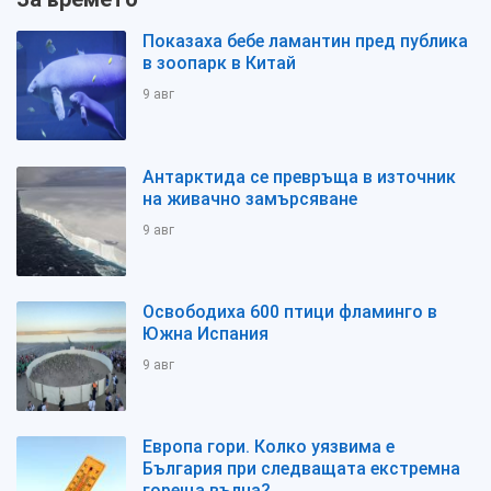
Показаха бебе ламантин пред публика
в зоопарк в Китай
9 авг
Антарктида се превръща в източник
на живачно замърсяване
9 авг
Освободиха 600 птици фламинго в
Южна Испания
9 авг
Европа гори. Колко уязвима е
България при следващата екстремна
гореща вълна?