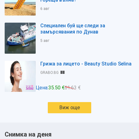
6 авг
Специален буй ще следи за
замърсявания по Дунав
5 авг
Грижа за лицето - Beauty Studio Selina
GRABO.BG
Цена:
35.50 €
61.63 €
Виж още
Снимка на деня