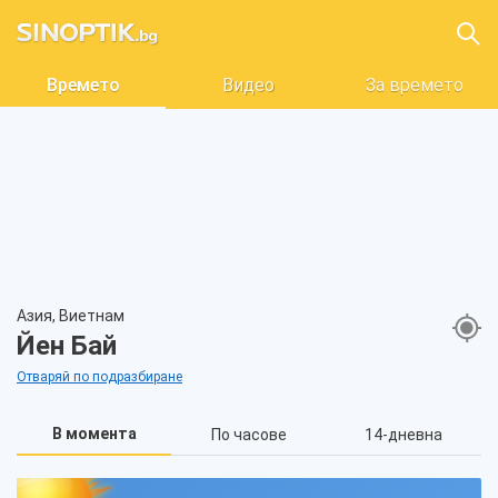
Времето
Видео
За времето
Азия, Виетнам
Йен Бай
Отваряй по подразбиране
В момента
По часове
14-дневна