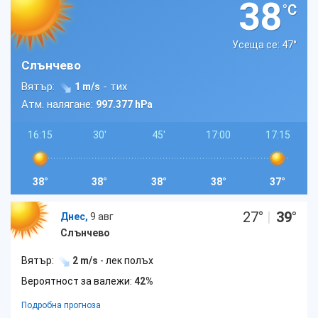
38
°C
Усеща се: 47
°
Слънчево
Вятър:
- тих
1 m/s
Атм. налягане:
997.377 hPa
16:15
30'
45'
17:00
17:15
38°
38°
38°
38°
37°
27
°
|
39
°
Днес,
9 авг
Слънчево
Вятър:
2 m/s
- лек полъх
Вероятност за валежи:
42%
Подробна прогноза