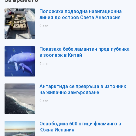
Положиха подводна навигационна
линия до остров Света Анастасия
9 авг
Показаха бебе ламантин пред публика
в зоопарк в Китай
9 авг
Антарктида се превръща в източник
на живачно замърсяване
9 авг
Освободиха 600 птици фламинго в
Южна Испания