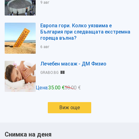
9 авг
Европа гори. Колко уязвима е
България при следващата екстремна
гореща вълна?
6 авг
Лечебен масаж - ДМ Физио
GRABO.BG
Цена:
35.00 €
50.00 €
Виж още
Снимка на деня