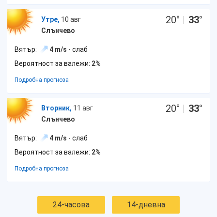
20
°
|
33
°
Утре,
10 авг
Слънчево
Вятър:
4 m/s
- слаб
Вероятност за валежи:
2%
Подробна прогноза
20
°
|
33
°
Вторник,
11 авг
Слънчево
Вятър:
4 m/s
- слаб
Вероятност за валежи:
2%
Подробна прогноза
24-часова
14-дневна