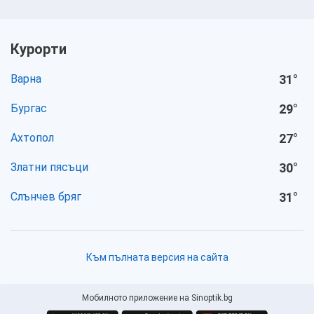
Курорти
Варна
31
°
Бургас
29
°
Ахтопол
27
°
Златни пясъци
30
°
Слънчев бряг
31
°
Към пълната версия на сайта
Мобилното приложение на Sinoptik.bg