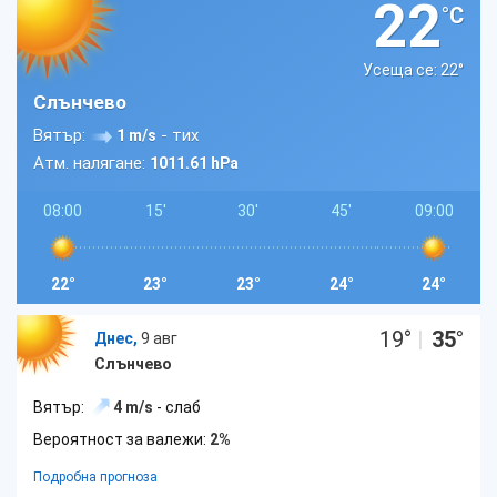
22
°C
Усеща се: 22
°
Слънчево
Вятър:
- тих
1 m/s
Атм. налягане:
1011.61 hPa
08:00
15'
30'
45'
09:00
22°
23°
23°
24°
24°
19
°
|
35
°
Днес,
9 авг
Слънчево
Вятър:
4 m/s
- слаб
Вероятност за валежи:
2%
Подробна прогноза