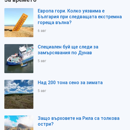
Европа гори. Колко уязвима е
България при следващата екстремна
гореща вълна?
6 авг
Специален буй ще следи за
замърсявания по Дунав
5 авг
Над 200 тона сено за зимата
5 авг
Защо върховете на Рила са толкова
остри?