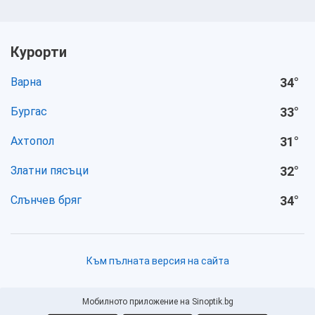
Курорти
Варна
34
°
Бургас
33
°
Ахтопол
31
°
Златни пясъци
32
°
Слънчев бряг
34
°
Към пълната версия на сайта
Мобилното приложение на Sinoptik.bg