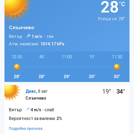
28
°C
Усеща се: 28
°
Слънчево
Вятър:
- тих
1 m/s
Атм. налягане:
1014.17 hPa
10:30
45'
11:00
15'
11:30
28°
28°
29°
30°
30°
19
°
|
34
°
Днес,
8 авг
Слънчево
Вятър:
4 m/s
- слаб
Вероятност за валежи:
2%
Подробна прогноза