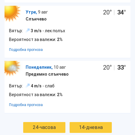
20
°
|
34
°
Утре,
9 авг
Слънчево
Вятър:
3 m/s
- лек полъх
Вероятност за валежи:
2%
Подробна прогноза
20
°
|
33
°
Понеделник,
10 авг
Предимно слънчево
Вятър:
4 m/s
- слаб
Вероятност за валежи:
2%
Подробна прогноза
24-часова
14-дневна