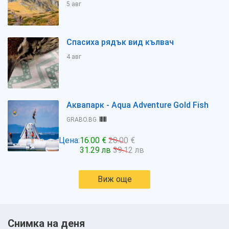
5 авг
Спасиха рядък вид кълвач
4 авг
Аквапарк - Aqua Adventure Gold Fish
GRABO.BG
Цена:
16.00 €
20.00 €
31.29 лв
39.12 лв
Виж още
Снимка на деня