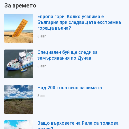
За времето
Европа гори. Колко уязвима е
България при следващата екстремна
гореща вълна?
6 авг
Специален буй ще следи за
замърсявания по Дунав
5 авг
Над 200 тона сено за зимата
5 авг
Защо върховете на Рила са толкова
остри?