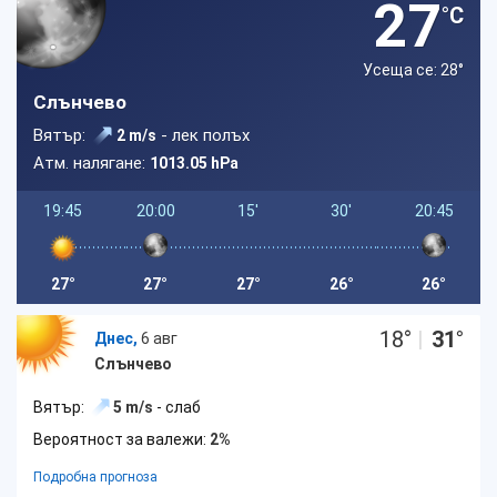
27
°C
Усеща се: 28
°
Слънчево
Вятър:
- лек полъх
2 m/s
Атм. налягане:
1013.05 hPa
19:45
20:00
15'
30'
20:45
27°
27°
27°
26°
26°
18
°
|
31
°
Днес,
6 авг
Слънчево
Вятър:
5 m/s
- слаб
Вероятност за валежи:
2%
Подробна прогноза