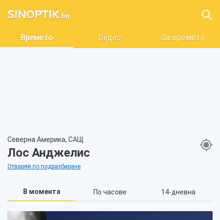
Времето
Видео
За времето
Северна Америка, САЩ
Лос Анджелис
Отваряй по подразбиране
В момента
По часове
14-дневна