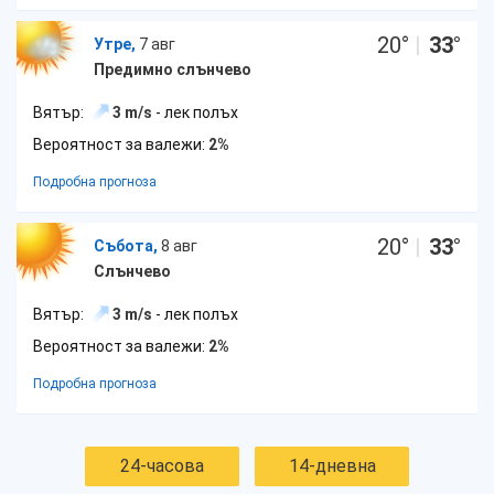
20
°
|
33
°
Утре,
7 авг
Предимно слънчево
Вятър:
3 m/s
- лек полъх
Вероятност за валежи:
2%
Подробна прогноза
20
°
|
33
°
Събота,
8 авг
Слънчево
Вятър:
3 m/s
- лек полъх
Вероятност за валежи:
2%
Подробна прогноза
24-часова
14-дневна