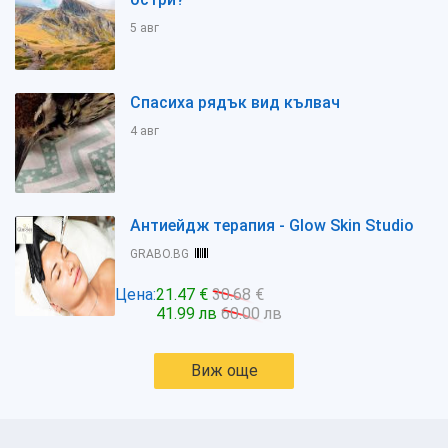
5 авг
Спасиха рядък вид кълвач
4 авг
Антиейдж терапия - Glow Skin Studio
GRABO.BG
Цена:
21.47 €
30.68 €
41.99 лв
60.00 лв
Виж още