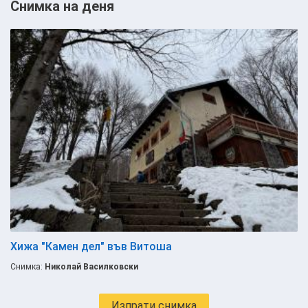
Снимка на деня
Хижа "Камен дел" във Витоша
Снимка:
Николай Василковски
Изпрати снимка