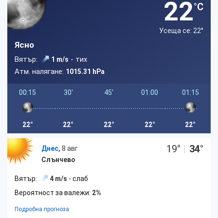
22
°C
Усеща се: 22
°
Ясно
Вятър:
- тих
1 m/s
Атм. налягане:
1015.31 hPa
00:15
30'
45'
01:00
01:15
22°
22°
22°
22°
22°
19
°
|
34
°
Днес,
8 авг
Слънчево
Вятър:
4 m/s
- слаб
Вероятност за валежи:
2%
Подробна прогноза