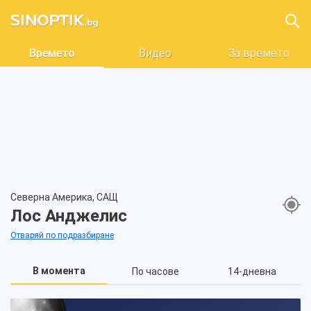
Времето
Видео
За времето
Северна Америка, САЩ
Лос Анджелис
Отваряй по подразбиране
В момента
По часове
14-дневна