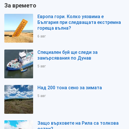
За времето
Европа гори. Колко уязвима е
България при следващата екстремна
гореща вълна?
6 авг
Специален буй ще следи за
замърсявания по Дунав
5 авг
Над 200 тона сено за зимата
5 авг
Защо върховете на Рила са толкова
остри?