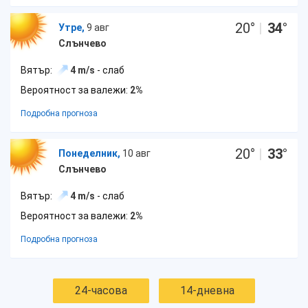
20
°
|
34
°
Утре,
9 авг
Слънчево
Вятър:
4 m/s
- слаб
Вероятност за валежи:
2%
Подробна прогноза
20
°
|
33
°
Понеделник,
10 авг
Слънчево
Вятър:
4 m/s
- слаб
Вероятност за валежи:
2%
Подробна прогноза
24-часова
14-дневна