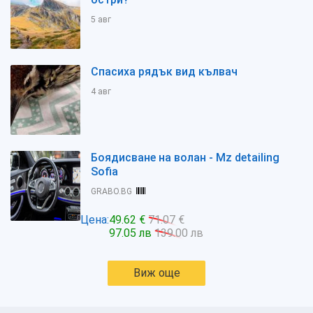
5 авг
Спасиха рядък вид кълвач
4 авг
Боядисване на волан - Mz detailing
Sofia
GRABO.BG
Цена:
49.62 €
71.07 €
97.05 лв
139.00 лв
Виж още