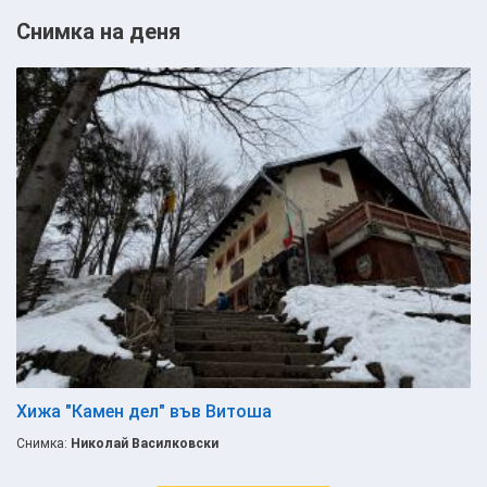
Снимка на деня
Хижа "Камен дел" във Витоша
Снимка:
Николай Василковски