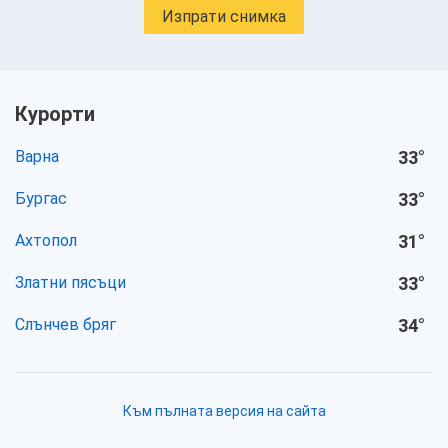
Изпрати снимка
Курорти
Варна
33
°
Бургас
33
°
Ахтопол
31
°
Златни пясъци
33
°
Слънчев бряг
34
°
Към пълната версия на сайта