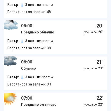
Вятър:
3 m/s
- лек полъх
Вероятност за валежи:
4%
20
°
05:00
20
°
Предимно облачно
усеща се:
Вятър:
3 m/s
- лек полъх
Вероятност за валежи:
3%
21
°
06:00
21
°
Облачно
усеща се:
Вятър:
3 m/s
- лек полъх
Вероятност за валежи:
3%
22
°
07:00
22
°
Предимно слънчево
усеща се: