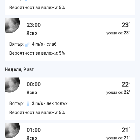
Вероятност за валежи:
5%
23
°
23:00
23
°
Ясно
усеща се:
Вятър:
4 m/s
- слаб
Вероятност за валежи:
5%
Неделя,
9 авг
22
°
00:00
22
°
Ясно
усеща се:
Вятър:
2 m/s
- лек полъх
Вероятност за валежи:
5%
21
°
01:00
21
°
Ясно
усеща се: