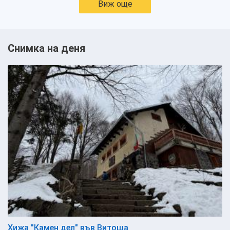
Виж още
Снимка на деня
Хижа "Камен дел" във Витоша