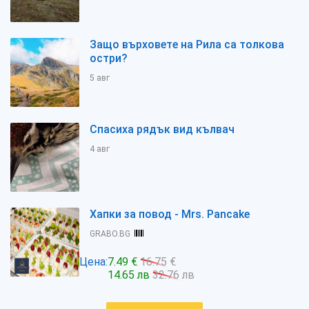
Защо върховете на Рила са толкова
остри?
5 авг
Спасиха рядък вид кълвач
4 авг
Хапки за повод - Mrs. Pancake
GRABO.BG
Цена:
7.49 €
16.75 €
14.65 лв
32.76 лв