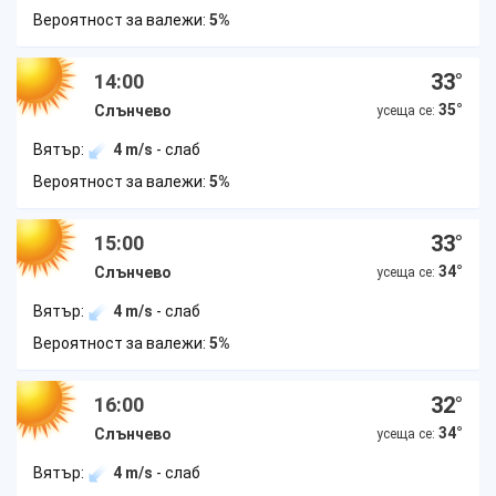
Вероятност за валежи:
5%
33
°
14:00
35
°
Слънчево
усеща се:
Вятър:
4 m/s
- слаб
Вероятност за валежи:
5%
33
°
15:00
34
°
Слънчево
усеща се:
Вятър:
4 m/s
- слаб
Вероятност за валежи:
5%
32
°
16:00
34
°
Слънчево
усеща се:
Вятър:
4 m/s
- слаб