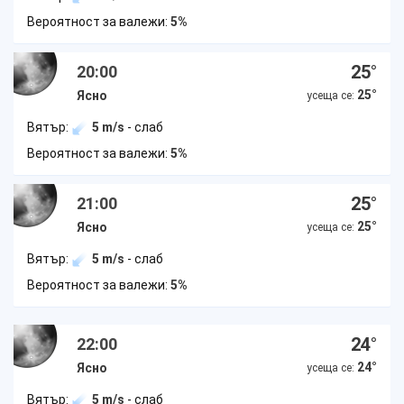
Вероятност за валежи:
5%
25
°
20:00
25
°
Ясно
усеща се:
Вятър:
5 m/s
- слаб
Вероятност за валежи:
5%
25
°
21:00
25
°
Ясно
усеща се:
Вятър:
5 m/s
- слаб
Вероятност за валежи:
5%
24
°
22:00
24
°
Ясно
усеща се:
Вятър:
5 m/s
- слаб