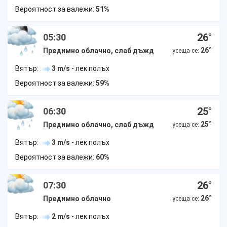
Вероятност за валежи:
51%
26
°
05:30
26
°
Предимно облачно, слаб дъжд
усеща се:
Вятър:
3 m/s
- лек полъх
Вероятност за валежи:
59%
25
°
06:30
25
°
Предимно облачно, слаб дъжд
усеща се:
Вятър:
3 m/s
- лек полъх
Вероятност за валежи:
60%
26
°
07:30
26
°
Предимно облачно
усеща се:
Вятър:
2 m/s
- лек полъх