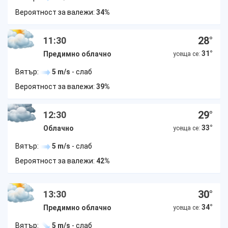
Вероятност за валежи:
34%
28
°
11:30
31
°
Предимно облачно
усеща се:
Вятър:
5 m/s
- слаб
Вероятност за валежи:
39%
29
°
12:30
33
°
Облачно
усеща се:
Вятър:
5 m/s
- слаб
Вероятност за валежи:
42%
30
°
13:30
34
°
Предимно облачно
усеща се:
Вятър:
5 m/s
- слаб