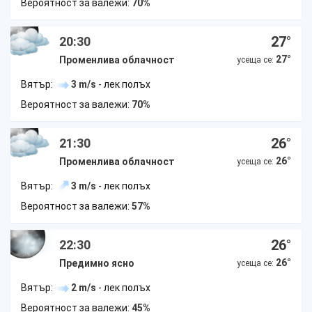
Вероятност за валежи:
70%
27
°
20:30
27
°
Променлива облачност
усеща се:
Вятър:
3 m/s
- лек полъх
Вероятност за валежи:
70%
26
°
21:30
26
°
Променлива облачност
усеща се:
Вятър:
3 m/s
- лек полъх
Вероятност за валежи:
57%
26
°
22:30
26
°
Предимно ясно
усеща се:
Вятър:
2 m/s
- лек полъх
Вероятност за валежи:
45%