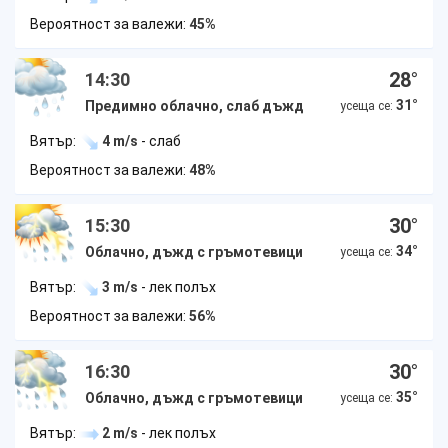
Вероятност за валежи:
45%
28
°
14:30
31
°
Предимно облачно, слаб дъжд
усеща се:
Вятър:
4 m/s
- слаб
Вероятност за валежи:
48%
30
°
15:30
34
°
Облачно, дъжд с гръмотевици
усеща се:
Вятър:
3 m/s
- лек полъх
Вероятност за валежи:
56%
30
°
16:30
35
°
Облачно, дъжд с гръмотевици
усеща се:
Вятър:
2 m/s
- лек полъх