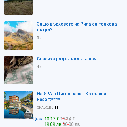
Защо върховете на Рила са толкова
остри?
5 авг
Спасиха рядък вид кълвач
4 авг
На SPA в Цигов чарк - Каталина
Resort****
GRABO.BG
Цена:
10.17 €
15.34 €
19.89 лв
30.00 лв