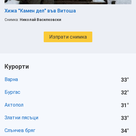
Хижа "Камен дел" във Витоша
Снимка:
Николай Василковски
Изпрати снимка
Курорти
Варна
33
°
Бургас
32
°
Ахтопол
31
°
Златни пясъци
33
°
Слънчев бряг
34
°