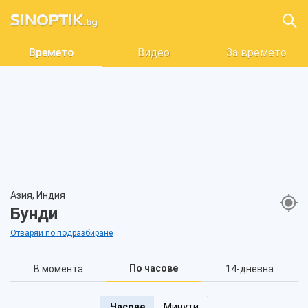
Времето
Видео
За времето
Азия, Индия
Бунди
Отваряй по подразбиране
По часове
В момента
14-дневна
Часове
Минути