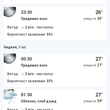
26
°
23:30
26
°
Предимно ясно
усеща се:
Вятър:
2 m/s
- лек полъх
Вероятност за валежи:
33%
Неделя,
9 авг
27
°
00:30
27
°
Предимно ясно
усеща се:
Вятър:
3 m/s
- лек полъх
Вероятност за валежи:
33%
27
°
01:30
29
°
Облачно, слаб дъжд
усеща се:
Вятър:
3 m/s
- лек полъх