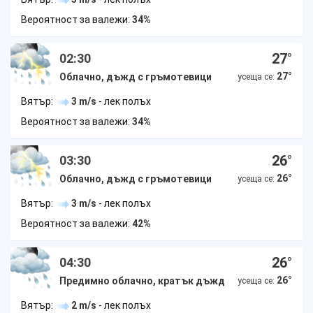
Вероятност за валежи:
34%
27
°
02:30
27
°
Облачно, дъжд с гръмотевици
усеща се:
Вятър:
3 m/s
- лек полъх
Вероятност за валежи:
34%
26
°
03:30
26
°
Облачно, дъжд с гръмотевици
усеща се:
Вятър:
3 m/s
- лек полъх
Вероятност за валежи:
42%
26
°
04:30
26
°
Предимно облачно, кратък дъжд
усеща се:
Вятър:
2 m/s
- лек полъх