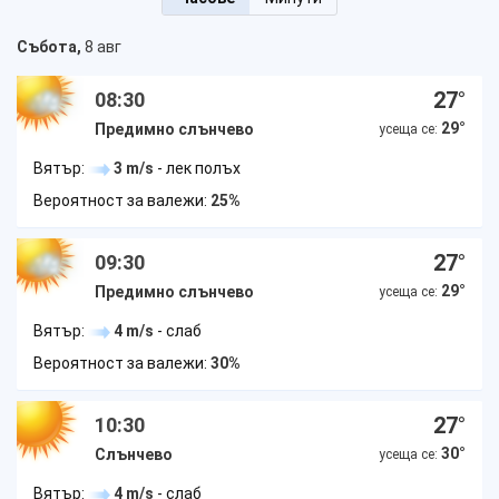
Събота,
8 авг
27
°
08:30
29
°
Предимно слънчево
усеща се:
Вятър:
3 m/s
- лек полъх
Вероятност за валежи:
25%
27
°
09:30
29
°
Предимно слънчево
усеща се:
Вятър:
4 m/s
- слаб
Вероятност за валежи:
30%
27
°
10:30
30
°
Слънчево
усеща се:
Вятър:
4 m/s
- слаб