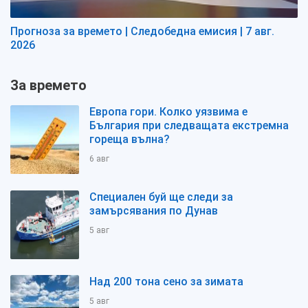
Прогноза за времето | Следобедна емисия | 7 авг.
2026
За времето
Европа гори. Колко уязвима е
България при следващата екстремна
гореща вълна?
6 авг
Специален буй ще следи за
замърсявания по Дунав
5 авг
Над 200 тона сено за зимата
5 авг