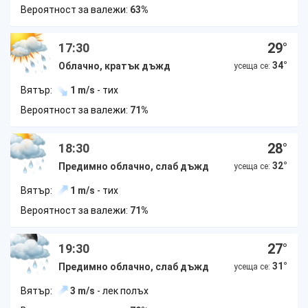
Вероятност за валежи:
63%
29
°
17:30
34
°
Облачно, кратък дъжд
усеща се:
Вятър:
1 m/s
- тих
Вероятност за валежи:
71%
28
°
18:30
32
°
Предимно облачно, слаб дъжд
усеща се:
Вятър:
1 m/s
- тих
Вероятност за валежи:
71%
27
°
19:30
31
°
Предимно облачно, слаб дъжд
усеща се:
Вятър:
3 m/s
- лек полъх