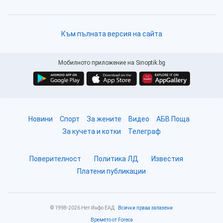
Към пълната версия на сайта
Мобилното приложение на Sinoptik.bg
Новини
Спорт
За жените
Видео
АБВ Поща
За кучета и котки
Телеграф
Поверителност
Политика ЛД
Известия
Платени публикации
© 1998-2026 Нет Инфо ЕАД.
Всички права запазени
Времето от Foreca