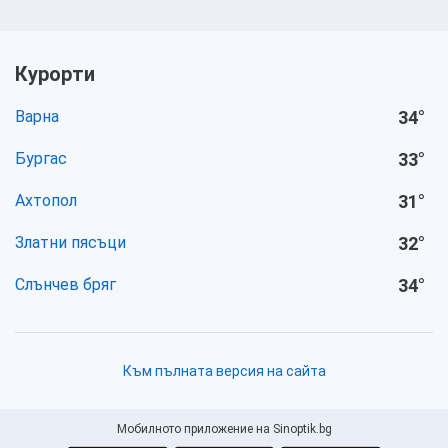
Курорти
Варна
34
°
Бургас
33
°
Ахтопол
31
°
Златни пясъци
32
°
Слънчев бряг
34
°
Към пълната версия на сайта
Мобилното приложение на Sinoptik.bg