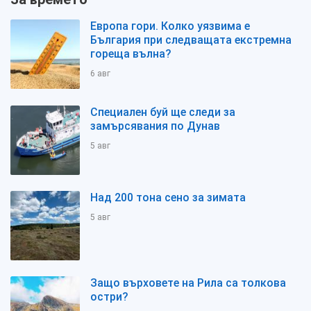
Европа гори. Колко уязвима е
България при следващата екстремна
гореща вълна?
6 авг
Специален буй ще следи за
замърсявания по Дунав
5 авг
Над 200 тона сено за зимата
5 авг
Защо върховете на Рила са толкова
остри?