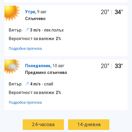
20
°
|
34
°
Утре,
9 авг
Слънчево
Вятър:
3 m/s
- лек полъх
Вероятност за валежи:
2%
Подробна прогноза
20
°
|
33
°
Понеделник,
10 авг
Предимно слънчево
Вятър:
4 m/s
- слаб
Вероятност за валежи:
2%
Подробна прогноза
24-часова
14-дневна