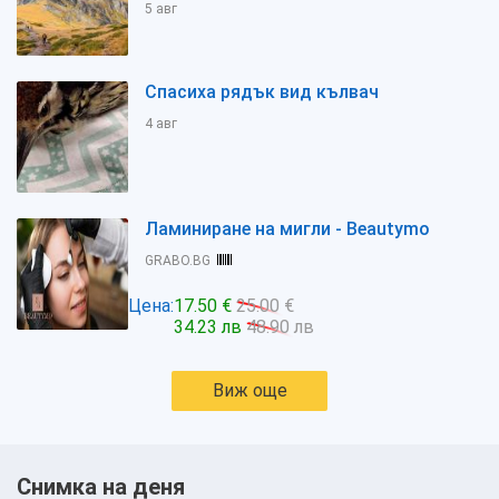
5 авг
Спасиха рядък вид кълвач
4 авг
Ламиниране на мигли - Beautymo
GRABO.BG
Цена:
17.50 €
25.00 €
34.23 лв
48.90 лв
Виж още
Снимка на деня