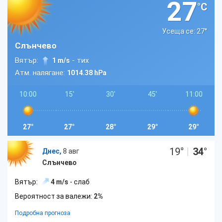
27
°C
Усеща се: 27
°
Слънчево
Вятър:
- тих
1 m/s
Атм. налягане:
1014.38 hPa
10:00
15'
30'
45'
11:00
27°
27°
28°
29°
29°
19
°
|
34
°
Днес,
8 авг
Слънчево
Вятър:
4 m/s
- слаб
Вероятност за валежи:
2%
Подробна прогноза