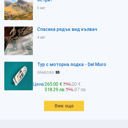
5 авг
Спасиха рядък вид кълвач
4 авг
Тур с моторна лодка - Del Muro
GRABO.BG
Цена:
265.00 €
295.00 €
518.29 лв
576.97 лв
Виж още