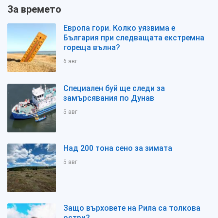
За времето
Европа гори. Колко уязвима е
България при следващата екстремна
гореща вълна?
6 авг
Специален буй ще следи за
замърсявания по Дунав
5 авг
Над 200 тона сено за зимата
5 авг
Защо върховете на Рила са толкова
остри?