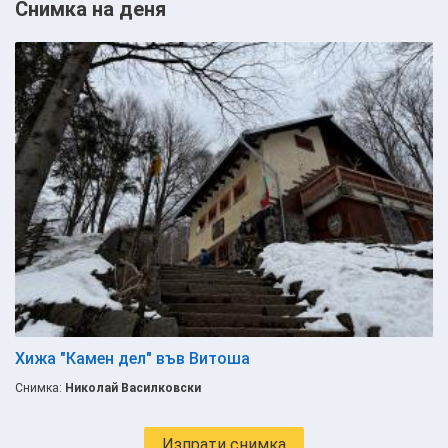
Снимка на деня
Хижа "Камен дел" във Витоша
Снимка:
Николай Василковски
Изпрати снимка