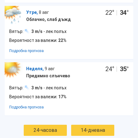
22
°
|
34
°
Утре,
8 авг
Облачно, слаб дъжд
Вятър:
3 m/s
- лек полъх
Вероятност за валежи:
22%
Подробна прогноза
24
°
|
35
°
Неделя,
9 авг
Предимно слънчево
Вятър:
3 m/s
- лек полъх
Вероятност за валежи:
17%
Подробна прогноза
24-часова
14-дневна