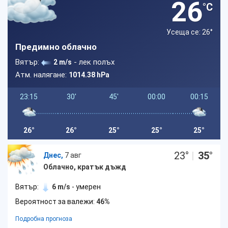
26
°C
Усеща се: 26
°
Предимно облачно
Вятър:
- лек полъх
2 m/s
Атм. налягане:
1014.38 hPa
23:15
30'
45'
00:00
00:15
26°
26°
25°
25°
25°
23
°
|
35
°
Днес,
7 авг
Облачно, кратък дъжд
Вятър:
6 m/s
- умерен
Вероятност за валежи:
46%
Подробна прогноза