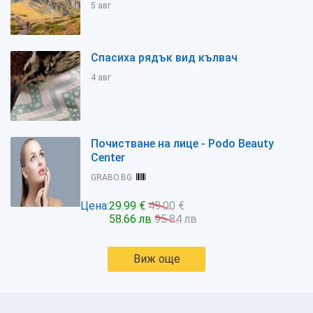
5 авг
Спасиха рядък вид кълвач
4 авг
Почистване на лице - Podo Beauty
Center
GRABO.BG
Цена:
29.99 €
49.00 €
58.66 лв
95.84 лв
Виж още