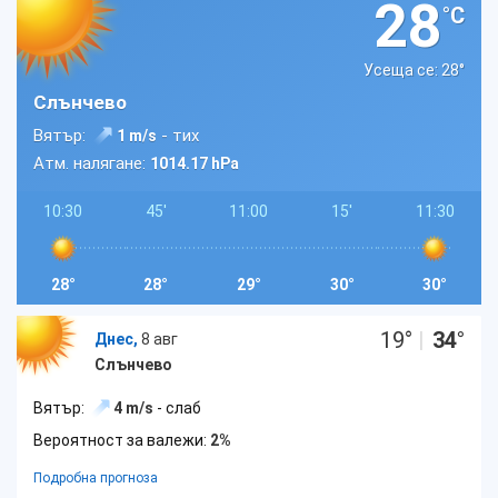
28
°C
Усеща се: 28
°
Слънчево
Вятър:
- тих
1 m/s
Атм. налягане:
1014.17 hPa
10:30
45'
11:00
15'
11:30
28°
28°
29°
30°
30°
19
°
|
34
°
Днес,
8 авг
Слънчево
Вятър:
4 m/s
- слаб
Вероятност за валежи:
2%
Подробна прогноза