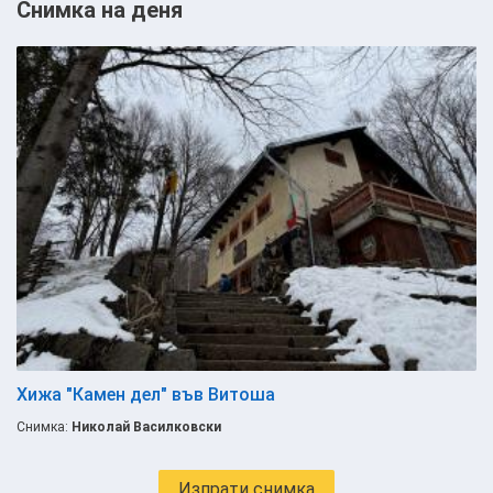
Снимка на деня
Хижа "Камен дел" във Витоша
Снимка:
Николай Василковски
Изпрати снимка