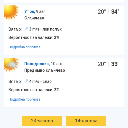
20
°
|
34
°
Утре,
9 авг
Слънчево
Вятър:
3 m/s
- лек полъх
Вероятност за валежи:
2%
Подробна прогноза
20
°
|
33
°
Понеделник,
10 авг
Предимно слънчево
Вятър:
4 m/s
- слаб
Вероятност за валежи:
2%
Подробна прогноза
24-часова
14-дневна