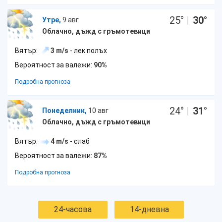
25
°
|
30
°
Утре,
9 авг
Облачно, дъжд с гръмотевици
Вятър:
3 m/s
- лек полъх
Вероятност за валежи:
90%
Подробна прогноза
24
°
|
31
°
Понеделник,
10 авг
Облачно, дъжд с гръмотевици
Вятър:
4 m/s
- слаб
Вероятност за валежи:
87%
Подробна прогноза
24-часова
14-дневна