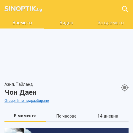
Времето
Видео
За времето
Азия, Тайланд
Чон Даен
Отваряй по подразбиране
В момента
По часове
14-дневна