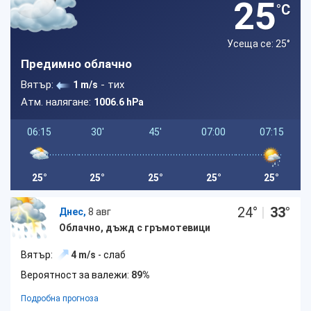
25
°C
Усеща се: 25
°
Предимно облачно
Вятър:
- тих
1 m/s
Атм. налягане:
1006.6 hPa
06:15
30'
45'
07:00
07:15
25°
25°
25°
25°
25°
24
°
|
33
°
Днес,
8 авг
Облачно, дъжд с гръмотевици
Вятър:
4 m/s
- слаб
Вероятност за валежи:
89%
Подробна прогноза