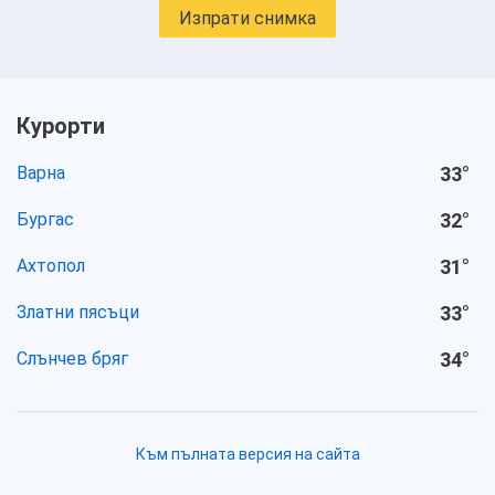
Изпрати снимка
Курорти
Варна
33
°
Бургас
32
°
Ахтопол
31
°
Златни пясъци
33
°
Слънчев бряг
34
°
Към пълната версия на сайта