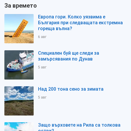
За времето
Европа гори. Колко уязвима е
България при следващата екстремна
гореща вълна?
6 авг
Специален буй ще следи за
замърсявания по Дунав
5 авг
Над 200 тона сено за зимата
5 авг
Защо върховете на Рила са толкова
остри?