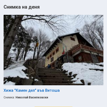
Снимка на деня
Хижа "Камен дел" във Витоша
Снимка:
Николай Василковски