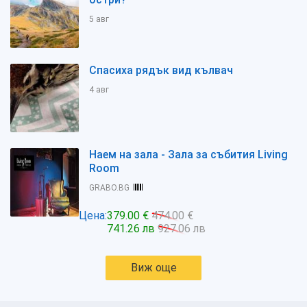
5 авг
Спасиха рядък вид кълвач
4 авг
Наем на зала - Зала за събития Living
Room
GRABO.BG
Цена:
379.00 €
474.00 €
741.26 лв
927.06 лв
Виж още