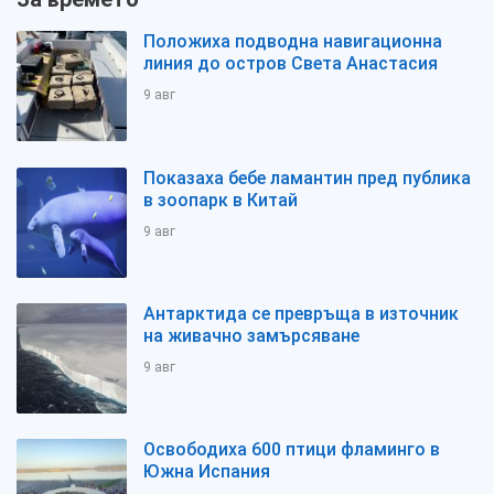
Положиха подводна навигационна
линия до остров Света Анастасия
9 авг
Показаха бебе ламантин пред публика
в зоопарк в Китай
9 авг
Антарктида се превръща в източник
на живачно замърсяване
9 авг
Освободиха 600 птици фламинго в
Южна Испания