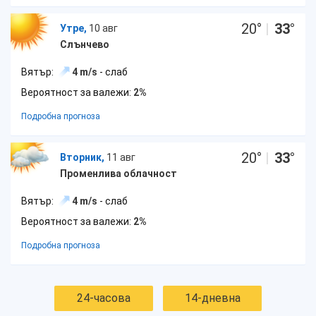
20
°
|
33
°
Утре,
10 авг
Слънчево
Вятър:
4 m/s
- слаб
Вероятност за валежи:
2%
Подробна прогноза
20
°
|
33
°
Вторник,
11 авг
Променлива облачност
Вятър:
4 m/s
- слаб
Вероятност за валежи:
2%
Подробна прогноза
24-часова
14-дневна