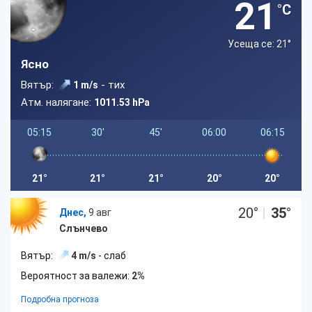
21
°C
Усеща се: 21
°
Ясно
Вятър:
- тих
1 m/s
Атм. налягане:
1011.53 hPa
05:15
30'
45'
06:00
06:15
21°
21°
21°
20°
20°
20
°
|
35
°
Днес,
9 авг
Слънчево
Вятър:
4 m/s
- слаб
Вероятност за валежи:
2%
Подробна прогноза