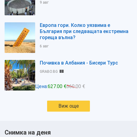
9 авг
Европа гори. Колко уязвима е
България при следващата екстремна
гореща вълна?
6 авг
Почивка в Албания - Бисери Турс
GRABO.BG
Цена:
627.00 €
660.00 €
Виж още
Снимка на деня