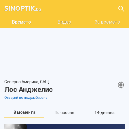
Времето
Видео
За времето
Северна Америка, САЩ
Лос Анджелис
Отваряй по подразбиране
В момента
По часове
14-дневна