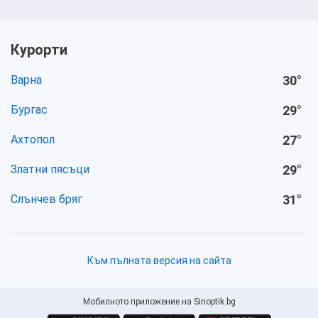
Курорти
Варна
30
°
Бургас
29
°
Ахтопол
27
°
Златни пясъци
29
°
Слънчев бряг
31
°
Към пълната версия на сайта
Мобилното приложение на Sinoptik.bg