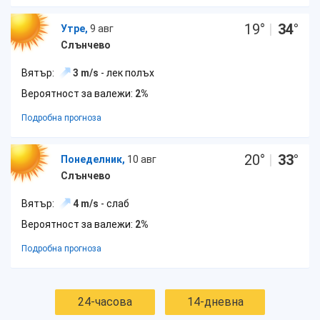
19
°
|
34
°
Утре,
9 авг
Слънчево
Вятър:
3 m/s
- лек полъх
Вероятност за валежи:
2%
Подробна прогноза
20
°
|
33
°
Понеделник,
10 авг
Слънчево
Вятър:
4 m/s
- слаб
Вероятност за валежи:
2%
Подробна прогноза
24-часова
14-дневна