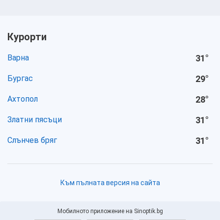
Курорти
Варна
31
°
Бургас
29
°
Ахтопол
28
°
Златни пясъци
31
°
Слънчев бряг
31
°
Към пълната версия на сайта
Мобилното приложение на Sinoptik.bg