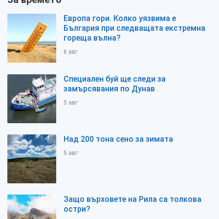
Европа гори. Колко уязвима е
България при следващата екстремна
гореща вълна?
6 авг
Специален буй ще следи за
замърсявания по Дунав
5 авг
Над 200 тона сено за зимата
5 авг
Защо върховете на Рила са толкова
остри?