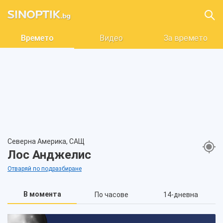
Времето
Видео
За времето
Северна Америка, САЩ
Лос Анджелис
Отваряй по подразбиране
В момента
По часове
14-дневна