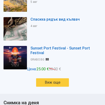
5 авг
Спасиха рядък вид кълвач
4 авг
Sunset Port Festival - Sunset Port
Festival
GRABO.BG
Цена:
25.00 €
50.00 €
Виж още
Снимка на деня