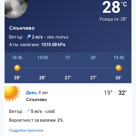
28
°C
Усеща се: 28
°
Слънчево
Вятър:
- лек полъх
2 m/s
Атм. налягане:
1010.08 hPa
18:45
19:00
15'
30'
19:45
28°
28°
27°
27°
26°
19
°
|
32
°
Днес,
8 авг
Слънчево
Вятър:
5 m/s
- слаб
Вероятност за валежи:
2%
Подробна прогноза