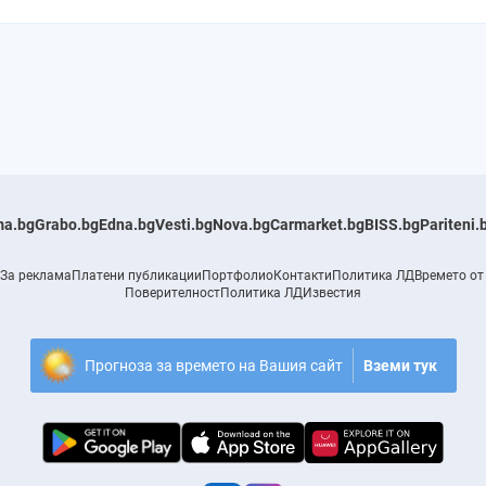
a.bg
Grabo.bg
Edna.bg
Vesti.bg
Nova.bg
Carmarket.bg
BISS.bg
Pariteni.
За реклама
Платени публикации
Портфолио
Контакти
Политика ЛД
Времето от
Поверителност
Политика ЛД
Известия
Прогноза за времето на Вашия сайт
Вземи тук