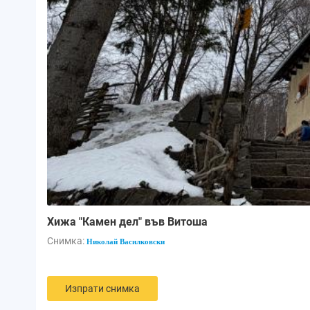
Хижа "Камен дел" във Витоша
Снимка:
Николай Василковски
Изпрати снимка