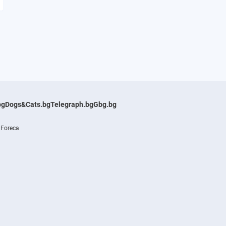
bg
Dogs&Cats.bg
Telegraph.bg
Gbg.bg
 Foreca