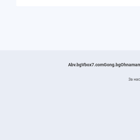
Abv.bg
Vbox7.com
Gong.bg
Ohnamam
За нас