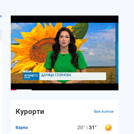
е
Курорти
Виж всички
20° |
31°
Варна