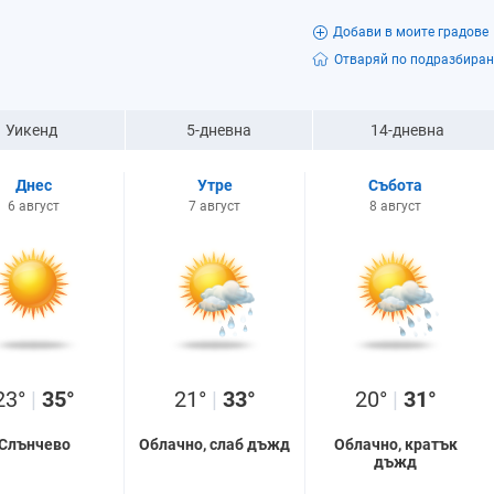
Добави в моите градове
Отваряй по подразбиран
Уикенд
5-дневна
14-дневна
Днес
Утре
Събота
6 август
7 август
8 август
23°
|
35°
21°
|
33°
20°
|
31°
Слънчево
Облачно, слаб дъжд
Облачно, кратък
дъжд