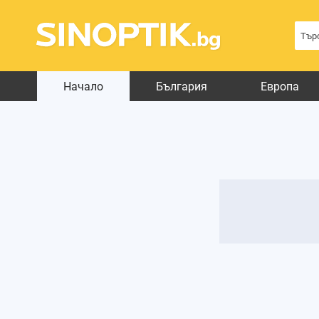
Начало
България
Европа