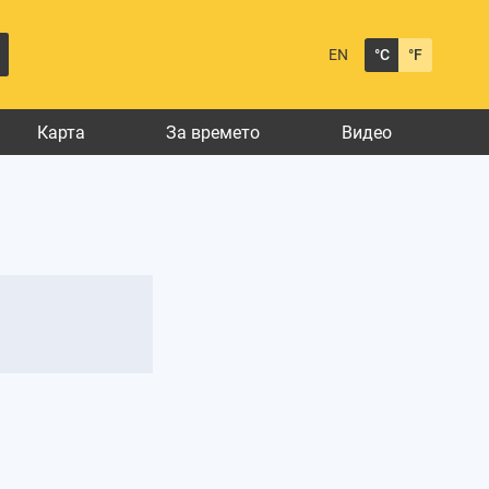
EN
°C
°F
Карта
За времето
Видео