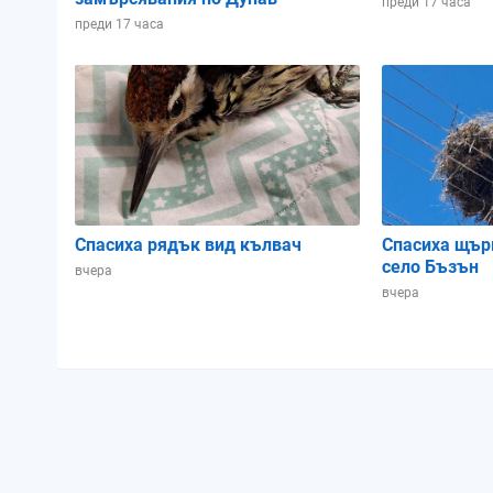
преди 17 часа
преди 17 часа
Спасиха рядък вид кълвач
Спасиха щър
село Бъзън
вчера
вчера