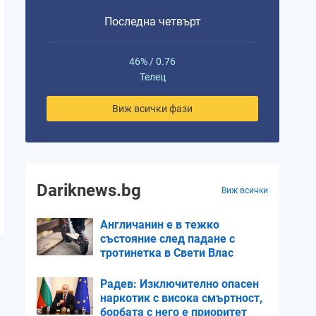
Последна четвърт
46% / 0.76
Телец
Виж всички фази
Dariknews.bg
Виж всички
Англичанин е в тежко
състояние след падане с
тротинетка в Свети Влас
Радев: Изключително опасен
наркотик с висока смъртност,
борбата с него е приоритет