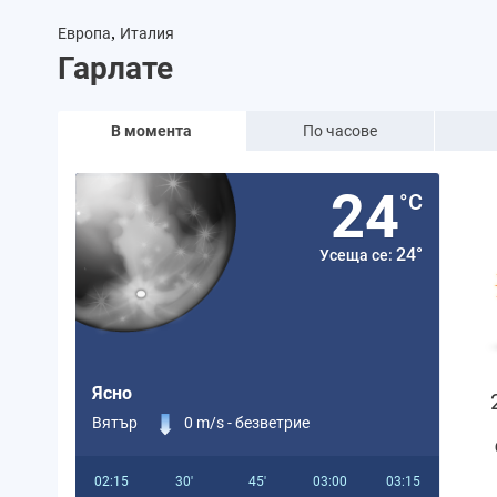
,
Европа
Италия
Гарлате
В момента
По часове
24
°C
24°
Усеща се:
Ясно
Вятър
0 m/s -
безветрие
02:15
30'
45'
03:00
03:15