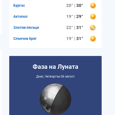
20° |
30°
Бургас
19° |
29°
Ахтопол
22° |
31°
Златни пясъци
19° |
31°
Слънчев бряг
Фаза на Луната
Днес, Четвъртък 06 август