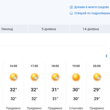
Добави в моите градове
Отваряй по подразбиран
Уикенд
5-дневна
14-дневна
16:00
17:00
18:00
19:00
20:00
32°
32°
31°
30°
29°
32°
32°
31°
30°
29°
Предимно
Предимно
Предимно
Слънчево
Предимно