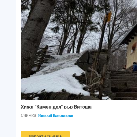
Хижа "Камен дел" във Витоша
Снимка:
Николай Василковски
Изпрати снимка