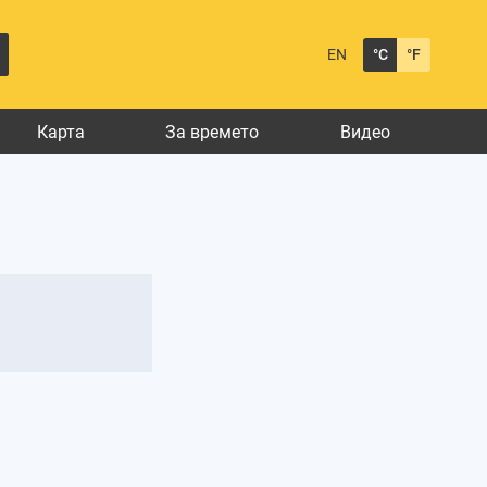
EN
°C
°F
Карта
За времето
Видео