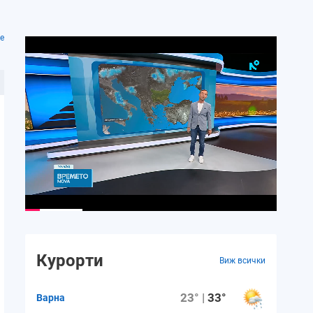
е
Курорти
Виж всички
23° |
33°
Варна