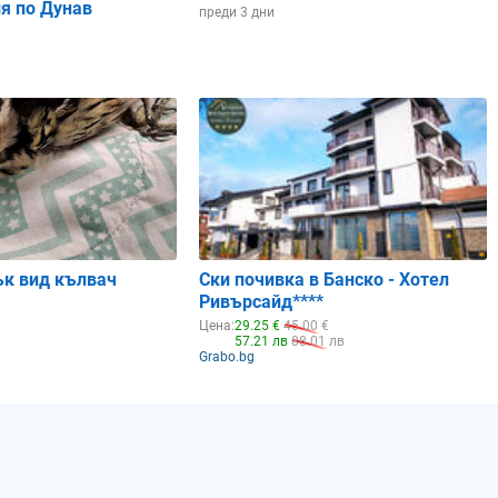
я по Дунав
преди 3 дни
16:00
17:00
18:00
19:00
20:00
ък вид кълвач
Ски почивка в Банско - Хотел
Ривърсайд****
Цена:
29.25 €
45.00 €
57.21 лв
88.01 лв
Grabo.bg