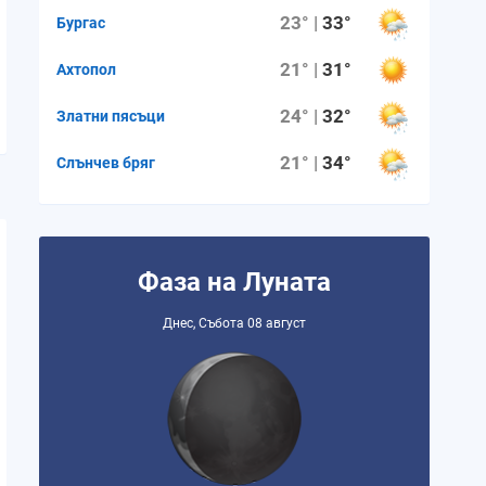
23° |
33°
Бургас
21° |
31°
Ахтопол
24° |
32°
Златни пясъци
21° |
34°
Слънчев бряг
Фаза на Луната
Днес, Събота 08 август