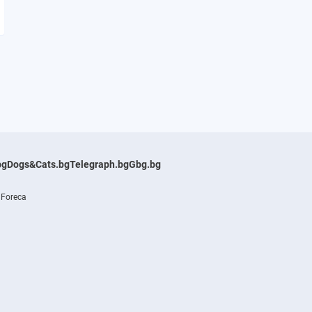
bg
Dogs&Cats.bg
Telegraph.bg
Gbg.bg
 Foreca