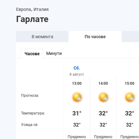
,
Европа
Италия
Гарлате
В момента
По часове
Минути
Часове
Сб.
8 август
13:00
14:00
15:00
Прогноза:
31°
32°
32°
Температура:
32°
32°
32°
Усеща се:
Предимно
Предимно
Предимно