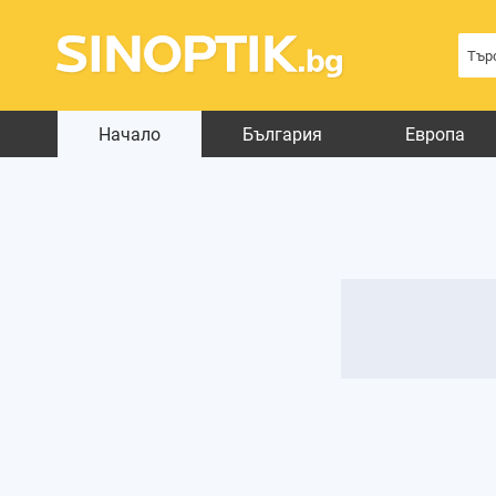
Начало
България
Европа