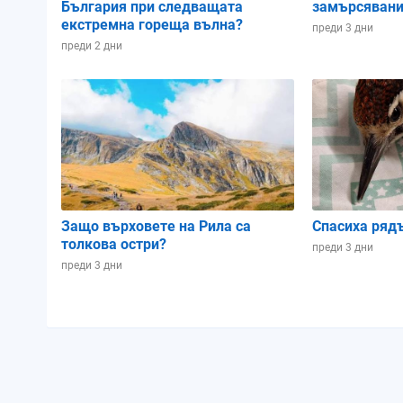
България при следващата
замърсявани
екстремна гореща вълна?
преди 3 дни
преди 2 дни
13:00
14:00
15:00
Защо върховете на Рила са
Спасиха ряд
толкова остри?
преди 3 дни
преди 3 дни