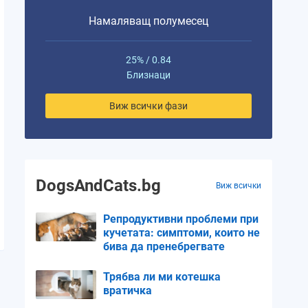
Намаляващ полумесец
25% / 0.84
Близнаци
Виж всички фази
DogsAndCats.bg
Виж всички
Репродуктивни проблеми при
кучетата: симптоми, които не
бива да пренебрегвате
Трябва ли ми котешка
вратичка