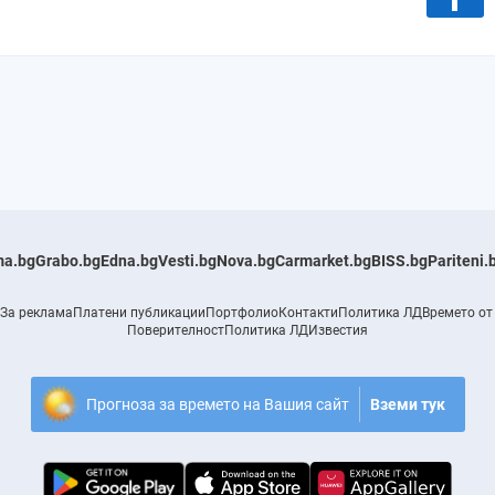
a.bg
Grabo.bg
Edna.bg
Vesti.bg
Nova.bg
Carmarket.bg
BISS.bg
Pariteni.
За реклама
Платени публикации
Портфолио
Контакти
Политика ЛД
Времето от
Поверителност
Политика ЛД
Известия
Прогноза за времето на Вашия сайт
Вземи тук