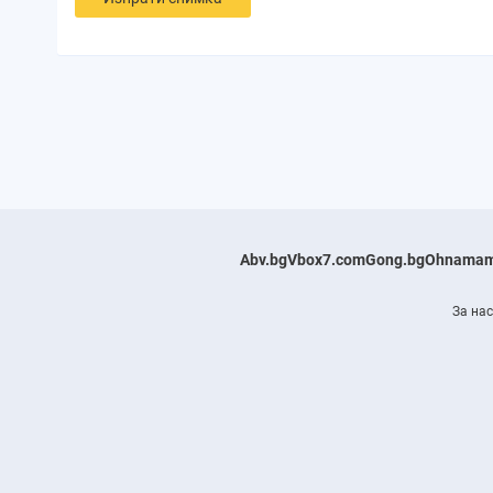
Abv.bg
Vbox7.com
Gong.bg
Ohnamam
За нас