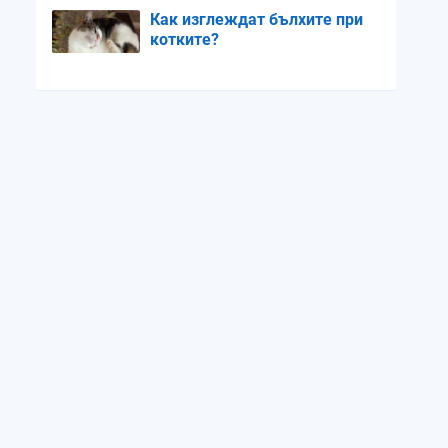
Как изглеждат бълхите при
котките?