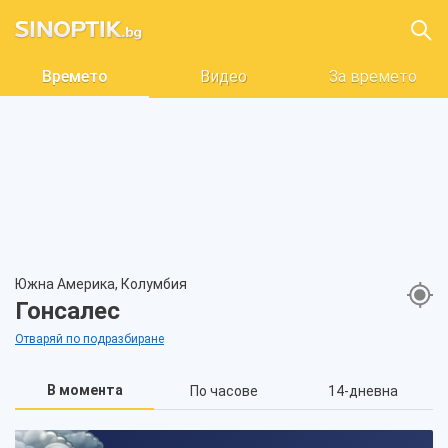
Времето
Видео
За времето
Южна Америка, Колумбия
Гонсалес
Отваряй по подразбиране
В момента
По часове
14-дневна