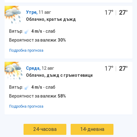
17
°
|
27
°
Утре,
11 авг
Облачно, кратък дъжд
Вятър:
4 m/s
- слаб
Вероятност за валежи:
30%
Подробна прогноза
17
°
|
27
°
Сряда,
12 авг
Облачно, дъжд с гръмотевици
Вятър:
4 m/s
- слаб
Вероятност за валежи:
58%
Подробна прогноза
24-часова
14-дневна