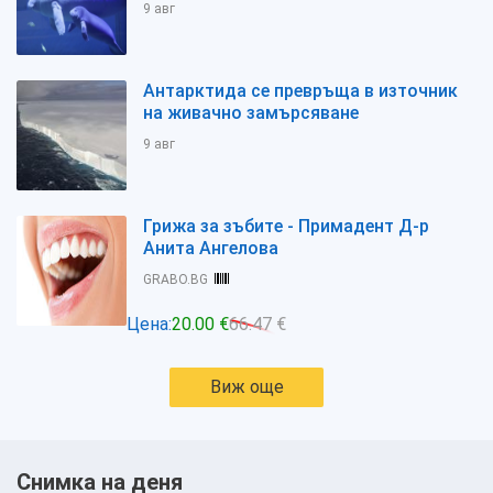
9 авг
Антарктида се превръща в източник
на живачно замърсяване
9 авг
Грижа за зъбите - Примадент Д-р
Анита Ангелова
GRABO.BG
Цена:
20.00 €
66.47 €
Виж още
Снимка на деня