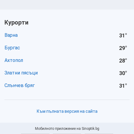
Курорти
Варна
31
°
Бургас
29
°
Ахтопол
28
°
Златни пясъци
30
°
Слънчев бряг
31
°
Към пълната версия на сайта
Мобилното приложение на Sinoptik.bg