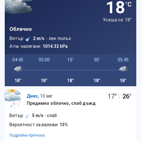
18
°C
Усеща се: 18
°
Облачно
Вятър:
- лек полъх
2 m/s
Атм. налягане:
1014.32 hPa
04:45
05:00
15'
30'
05:45
18°
18°
18°
18°
18°
17
°
|
26
°
Днес,
10 авг
Предимно облачно, слаб дъжд
Вятър:
5 m/s
- слаб
Вероятност за валежи:
13%
Подробна прогноза