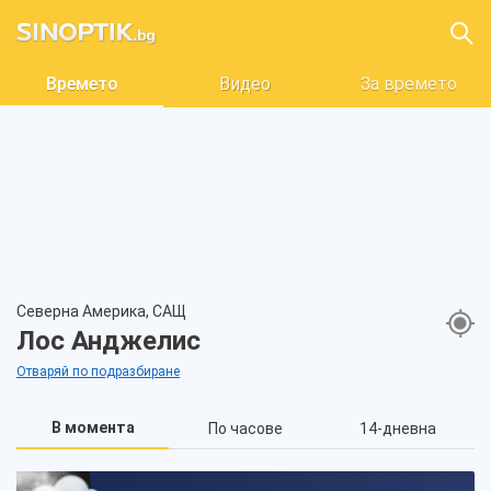
Времето
Видео
За времето
Северна Америка, САЩ
Лос Анджелис
Отваряй по подразбиране
В момента
По часове
14-дневна