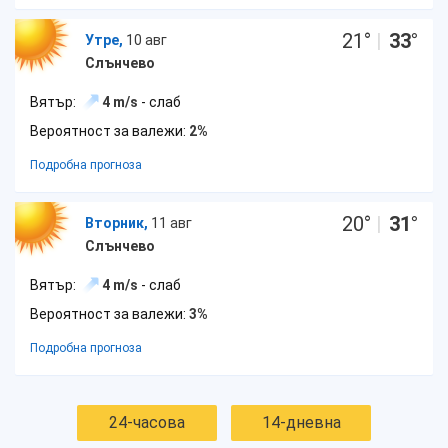
21
°
|
33
°
Утре,
10 авг
Слънчево
Вятър:
4 m/s
- слаб
Вероятност за валежи:
2%
Подробна прогноза
20
°
|
31
°
Вторник,
11 авг
Слънчево
Вятър:
4 m/s
- слаб
Вероятност за валежи:
3%
Подробна прогноза
24-часова
14-дневна