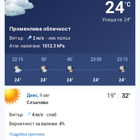
24
°C
Усеща се: 24
°
Променлива облачност
Вятър:
- лек полъх
2 m/s
Атм. налягане:
1012.3 hPa
22:15
30'
45'
23:00
23:15
24°
24°
24°
24°
24°
19
°
|
32
°
Днес,
9 авг
Слънчево
Вятър:
4 m/s
- слаб
Вероятност за валежи:
4%
Подробна прогноза