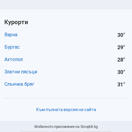
Курорти
Варна
30
°
Бургас
29
°
Ахтопол
28
°
Златни пясъци
30
°
Слънчев бряг
31
°
Към пълната версия на сайта
Мобилното приложение на Sinoptik.bg