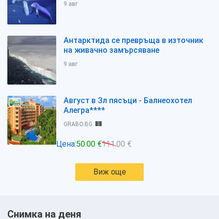
9 авг
Антарктида се превръща в източник
на живачно замърсяване
9 авг
Август в Зл пясъци - Балнеохотел
Алегра****
GRABO.BG
Цена:
50.00 €
111.00 €
Виж още
Снимка на деня