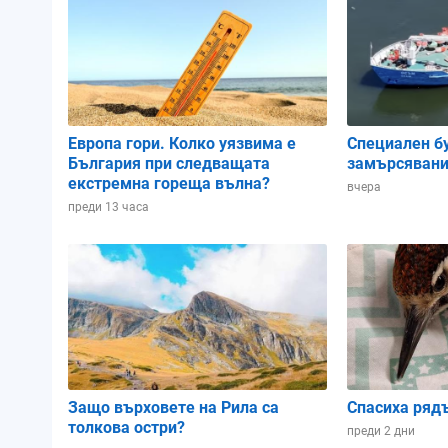
Атмосферно налягане:
1018.71 hPa
1019.76 hPa
1018.79 
Влажност:
88%
95%
94%
Европа гори. Колко уязвима е
Специален б
България при следващата
замърсявани
Облачност:
43%
94%
99%
екстремна гореща вълна?
вчера
преди 13 часа
02:00
05:00
08:00
Защо върховете на Рила са
Спасиха ряд
толкова остри?
преди 2 дни