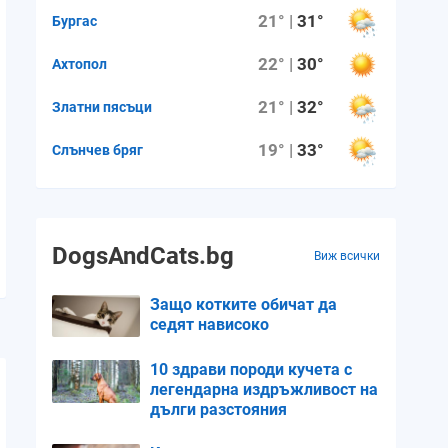
21° |
31°
Бургас
22° |
30°
Ахтопол
21° |
32°
Златни пясъци
19° |
33°
Слънчев бряг
DogsAndCats.bg
Виж всички
Защо котките обичат да
седят нависоко
10 здрави породи кучета с
легендарна издръжливост на
дълги разстояния