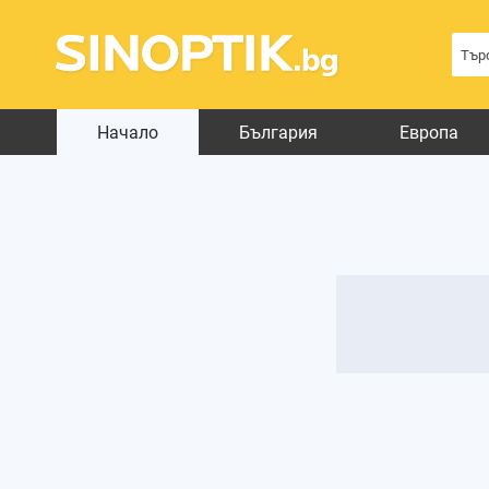
Начало
България
Европа