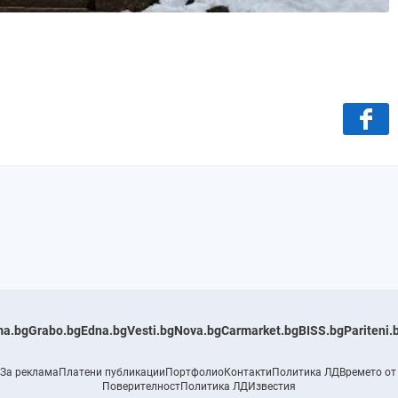
a.bg
Grabo.bg
Edna.bg
Vesti.bg
Nova.bg
Carmarket.bg
BISS.bg
Pariteni.
За реклама
Платени публикации
Портфолио
Контакти
Политика ЛД
Времето от
Поверителност
Политика ЛД
Известия