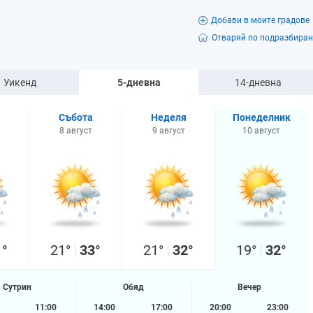
Добави в моите градове
Отваряй по подразбиран
Уикенд
5-дневна
14-дневна
Събота
Неделя
Понеделник
8 август
9 август
10 август
1°
21°
33°
21°
32°
19°
32°
Сутрин
Обяд
Вечер
11:00
14:00
17:00
20:00
23:00