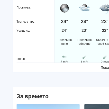
Прогноза:
24°
23°
22°
Температура:
24°
23°
22°
Усеща се:
Предимно
Предимно
Облачно 
ясно
облачно
слаб дъ
Вятър:
3 m/s
1 m/s
2 m/s
Пока
Вероятност за валежи:
4%
23%
58%
Количество валежи:
0.0 mm
0.0 mm
0.2 m
За времето
Вероятност за буря:
0%
0%
0%