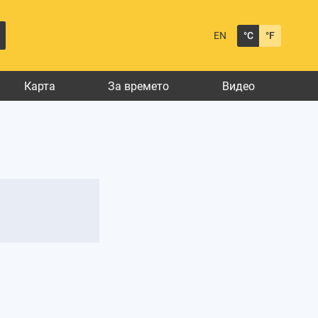
EN
°C
°F
Карта
За времето
Видео