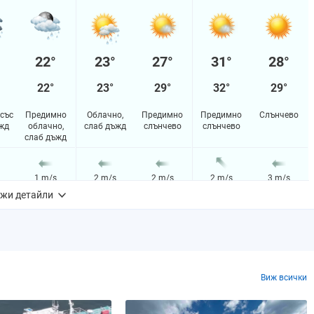
22°
23°
27°
31°
28°
22°
23°
29°
32°
29°
със
Предимно
Облачно,
Предимно
Предимно
Слънчево
жд
облачно,
слаб дъжд
слънчево
слънчево
слаб дъжд
1 m/s
2 m/s
2 m/s
2 m/s
3 m/s
жи детайли
64%
56%
28%
9%
5%
m
0.1 mm
0.1 mm
0.0 mm
0.0 mm
0.0 mm
Виж всички
0%
0%
0%
0%
0%