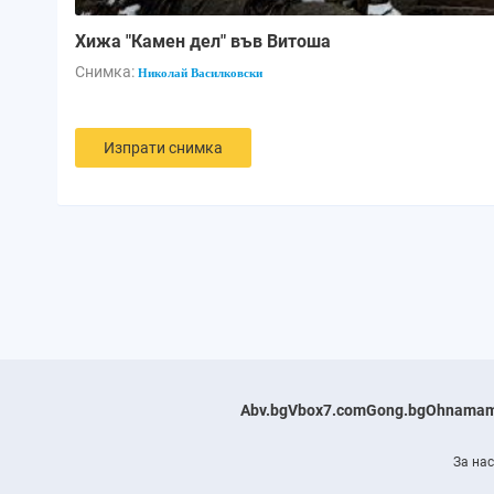
Хижа "Камен дел" във Витоша
Снимка:
Николай Василковски
Изпрати снимка
Abv.bg
Vbox7.com
Gong.bg
Ohnamam
За нас