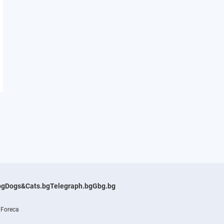
bg
Dogs&Cats.bg
Telegraph.bg
Gbg.bg
 Foreca