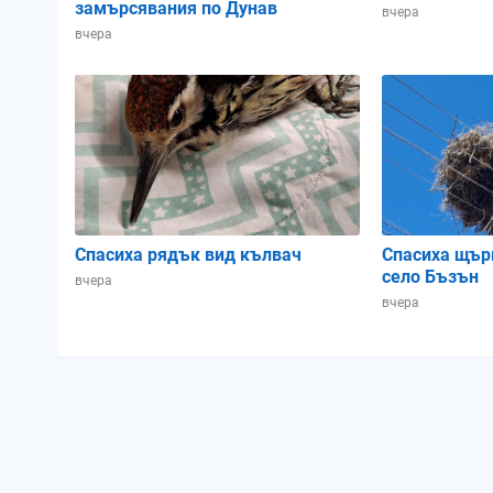
замърсявания по Дунав
вчера
вчера
06:00
07:00
08:00
Спасиха рядък вид кълвач
Спасиха щър
село Бъзън
вчера
вчера