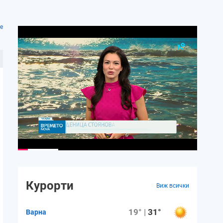
е
Курорти
Виж всички
19° |
31°
Варна