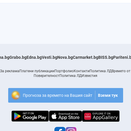
a.bg
Grabo.bg
Edna.bg
Vesti.bg
Nova.bg
Carmarket.bg
BISS.bg
Pariteni.
За реклама
Платени публикации
Портфолио
Контакти
Политика ЛД
Времето от
Поверителност
Политика ЛД
Известия
Прогноза за времето на Вашия сайт
Вземи тук