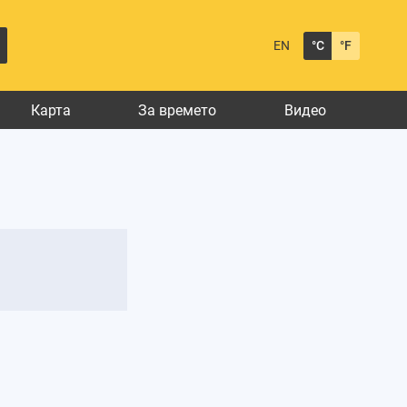
EN
°C
°F
Карта
За времето
Видео