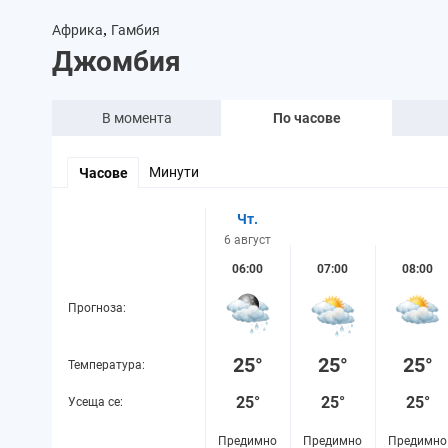
,
Африка
Гамбия
Джомбия
В момента
По часове
Минути
Часове
Чт.
6 август
06:00
07:00
08:00
Прогноза:
25°
25°
25°
Температура:
25°
25°
25°
Усеща се:
Предимно
Предимно
Предимно