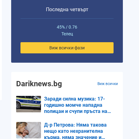
Последна четвърт
45% / 0.76
Телец
Виж всички фази
Dariknews.bg
Виж всички
Заради силна музика: 17-
годишно момче нападна
полицаи и счупи пръста на
единия
Д-р Петрова: Няма такова
нещо като нехранителна
кърма, няма значение и