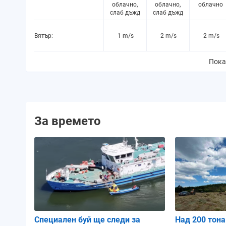
облачно,
облачно,
облачно
слаб дъжд
слаб дъжд
Вятър:
1 m/s
2 m/s
2 m/s
Пока
Вероятност за
84%
79%
75%
валежи:
Количество
0.3 mm
0.1 mm
0.0 mm
валежи:
За времето
Вероятност за буря:
0%
0%
0%
Атмосферно
1013 hPa
1013 hPa
1013 hPa
налягане:
Влажност:
99%
99%
99%
Специален буй ще следи за
Над 200 тона
Облачност:
88%
85%
85%