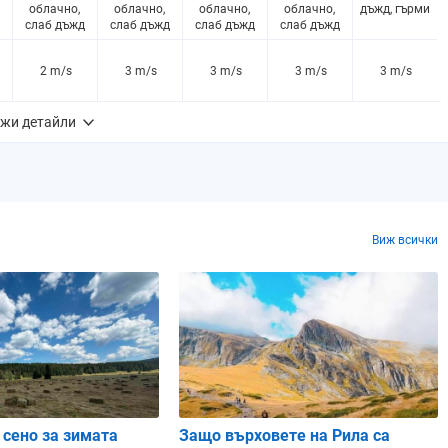
облачно,
облачно,
облачно,
облачно,
дъжд, гърми
слаб дъжд
слаб дъжд
слаб дъжд
слаб дъжд
2 m/s
3 m/s
3 m/s
3 m/s
3 m/s
жи детайли
71%
65%
59%
53%
53%
0.1 mm
0.1 mm
0.1 mm
0.1 mm
0.4 mm
Виж всички
0%
0%
0%
0%
0%
1014 hPa
1014 hPa
1014 hPa
1014 hPa
1014 hPa
97%
89%
84%
79%
79%
 сено за зимата
Защо върховете на Рила са
83%
82%
83%
81%
82%