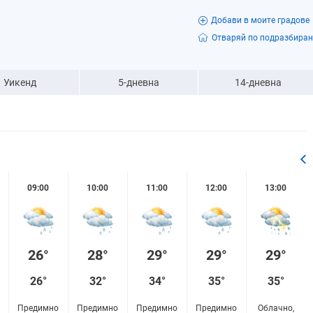
Добави в моите градове
Отваряй по подразбиран
Уикенд
5-дневна
14-дневна
09:00
10:00
11:00
12:00
13:00
26°
28°
29°
29°
29°
26°
32°
34°
35°
35°
Предимно
Предимно
Предимно
Предимно
Облачно,