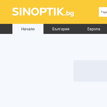
Начало
България
Европа