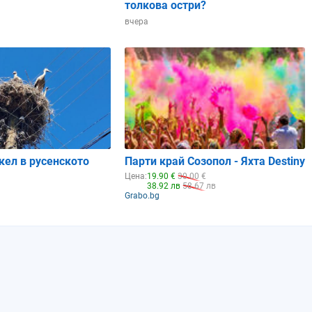
толкова остри?
вчера
09:00
10:00
11:00
12:00
13:00
кел в русенското
Парти край Созопол - Яхта Destiny
Цена:
19.90 €
30.00 €
38.92 лв
58.67 лв
Grabo.bg