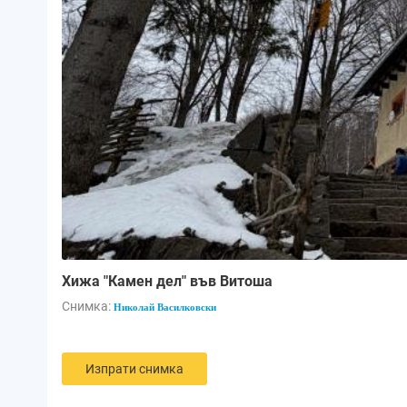
Хижа "Камен дел" във Витоша
Снимка:
Николай Василковски
Изпрати снимка