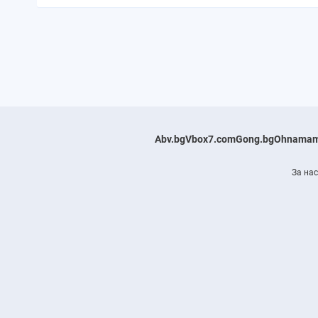
Abv.bg
Vbox7.com
Gong.bg
Ohnamam
За нас