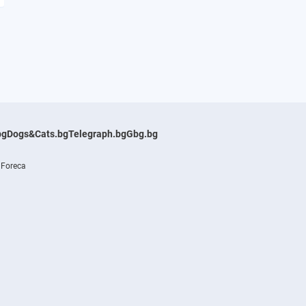
bg
Dogs&Cats.bg
Telegraph.bg
Gbg.bg
 Foreca