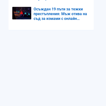
размерът на бюста
Осъждан 19 пъти за тежки
престъпления: Мъж отива на
съд за измами с онлайн
кредити и банкови карти