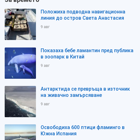
Положиха подводна навигационна
линия до остров Света Анастасия
9 авг
Показаха бебе ламантин пред публика
в зоопарк в Китай
9 авг
Антарктида се превръща в източник
на живачно замърсяване
9 авг
Освободиха 600 птици фламинго в
Южна Испания