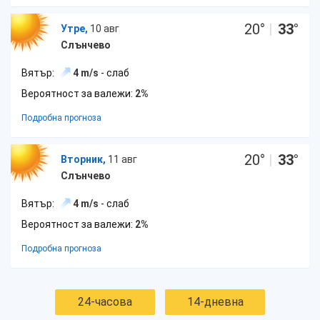
20
°
|
33
°
Утре,
10 авг
Слънчево
Вятър:
4 m/s
- слаб
Вероятност за валежи:
2%
Подробна прогноза
20
°
|
33
°
Вторник,
11 авг
Слънчево
Вятър:
4 m/s
- слаб
Вероятност за валежи:
2%
Подробна прогноза
24-часова
14-дневна