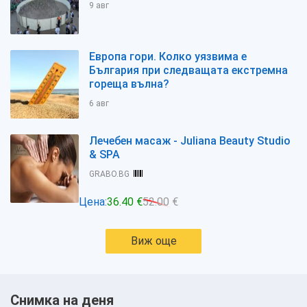
9 авг
Европа гори. Колко уязвима е
България при следващата екстремна
гореща вълна?
6 авг
Лечебен масаж - Juliana Beauty Studio
& SPA
GRABO.BG
Цена:
36.40 €
52.00 €
Виж още
Снимка на деня