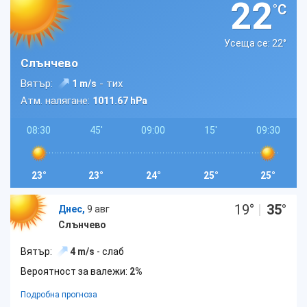
22
°C
Усеща се: 22
°
Слънчево
Вятър:
- тих
1 m/s
Атм. налягане:
1011.67 hPa
08:30
45'
09:00
15'
09:30
23°
23°
24°
25°
25°
19
°
|
35
°
Днес,
9 авг
Слънчево
Вятър:
4 m/s
- слаб
Вероятност за валежи:
2%
Подробна прогноза