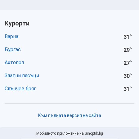
Курорти
Варна
31
°
Бургас
29
°
Ахтопол
27
°
Златни пясъци
30
°
Слънчев бряг
31
°
Към пълната версия на сайта
Мобилното приложение на Sinoptik.bg