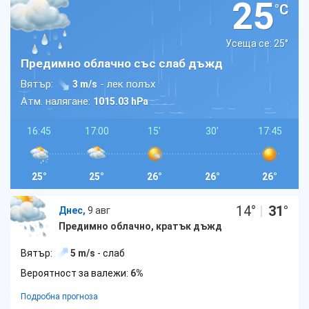
25
°C
Усеща се: 25
°
Предимно облачно със слаб дъжд
Вятър:
- лек полъх
3 m/s
Атм. налягане:
1015.03 hPa
16:45
17:00
15'
30'
17:45
25°
25°
26°
26°
26°
14
°
|
31
°
Днес,
9 авг
Предимно облачно, кратък дъжд
Вятър:
5 m/s
- слаб
Вероятност за валежи:
6%
Подробна прогноза