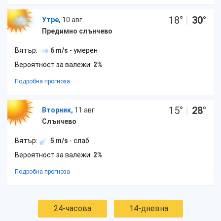
18
°
|
30
°
Утре,
10 авг
Предимно слънчево
Вятър:
6 m/s
- умерен
Вероятност за валежи:
2%
Подробна прогноза
15
°
|
28
°
Вторник,
11 авг
Слънчево
Вятър:
5 m/s
- слаб
Вероятност за валежи:
2%
Подробна прогноза
24-часова
14-дневна