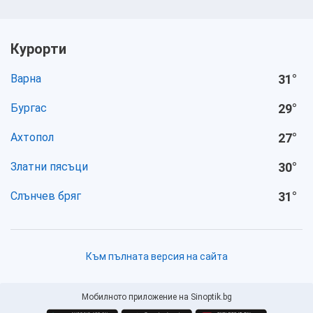
Курорти
Варна
31
°
Бургас
29
°
Ахтопол
27
°
Златни пясъци
30
°
Слънчев бряг
31
°
Към пълната версия на сайта
Мобилното приложение на Sinoptik.bg