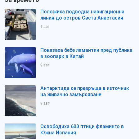
Положиха подводна навигационна
линия до остров Света Анастасия
9 авг
Показаха бебе ламантин пред публика
в зоопарк в Китай
9 авг
Антарктида се превръща в източник
на живачно замърсяване
9 авг
Освободиха 600 птици фламинго в
Южна Испания