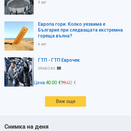
9 авг
Европа гори. Колко уязвима е
България при следващата екстремна
гореща вълна?
6 авг
ГТП - ГТП Еврочек
GRABO.BG
Цена:
40.00 €
50.00 €
Виж още
Снимка на деня