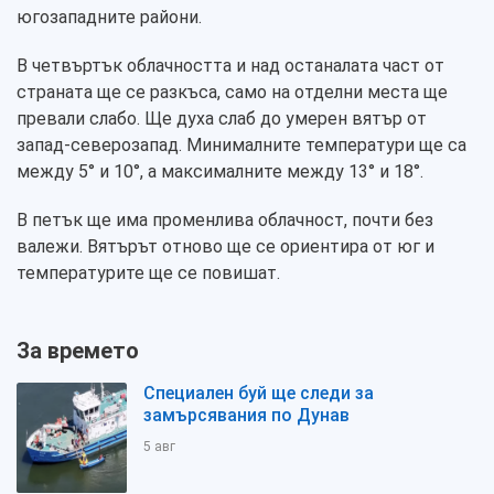
югозападните райони.
В четвъртък облачността и над останалата част от
страната ще се разкъса, само на отделни места ще
превали слабо. Ще духа слаб до умерен вятър от
запад-северозапад. Минималните температури ще са
между 5° и 10°, а максималните между 13° и 18°.
В петък ще има променлива облачност, почти без
валежи. Вятърът отново ще се ориентира от юг и
температурите ще се повишат.
За времето
Специален буй ще следи за
замърсявания по Дунав
5 авг