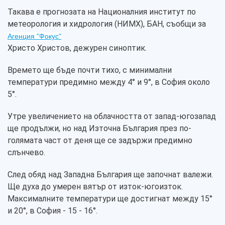
Такава е прогнозата на Националния институт по
метеорология и хидрология (НИМХ), БАН, съобщи за
Агенция "Фокус"
Христо Христов, дежурен синоптик.
Времето ще бъде почти тихо, с минимални
температури предимно между 4° и 9°, в София около
5°.
Утре увеличението на облачността от запад-югозапад
ще продължи, но над Източна България през по-
голямата част от деня ще се задържи предимно
слънчево.
След обяд над Западна България ще започнат валежи.
Ще духа до умерен вятър от изток-югоизток.
Максималните температури ще достигнат между 15°
и 20°, в София - 15 - 16°.