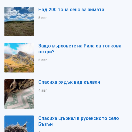
Над 200 тона сено за зимата
5 авг
Защо върховете на Рила са толкова
остри?
5 авг
Спасиха рядък вид кълвач
4 авг
Спасиха щъркел в русенското село
Бъзън