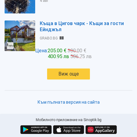
4 авг
Къща в Цигов чарк - Къщи за гости
Ейнджъл
GRABO.BG
Цена:
205.00 €
300.00 €
400.95 лв
586.75 лв
Виж още
Към пълната версия на сайта
Мобилното приложение на Sinoptik.bg