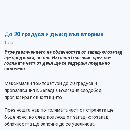
До 20 градуса и дъжд във вторник
1 апр
Утре увеличението на облачността от запад-югозапад
ще продължи, но над Източна България през по-
голямата част от деня ще се задържи предимно
слънчево
Максимални температури до 20 градуса и
превалявания в Западна България следобед
прогнозират синоптиците.
През нощта над по-голямата част от страната ще
бъде ясно, но след полунощ от запад-югозапад
облачността ще започне да се увеличава.