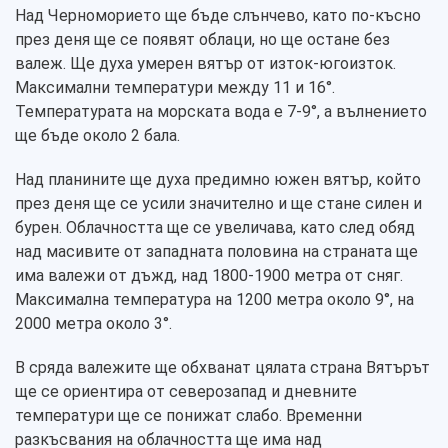
Над Черноморието ще бъде слънчево, като по-късно
през деня ще се появят облаци, но ще остане без
валеж. Ще духа умерен вятър от изток-югоизток.
Максимални температури между 11 и 16°.
Температурата на морската вода е 7-9°, а вълнението
ще бъде около 2 бала.
Над планините ще духа предимно южен вятър, който
през деня ще се усили значително и ще стане силен и
бурен. Облачността ще се увеличава, като след обяд
над масивите от западната половина на страната ще
има валежи от дъжд, над 1800-1900 метра от сняг.
Максимална температура на 1200 метра около 9°, на
2000 метра около 3°.
В сряда валежите ще обхванат цялата страна Вятърът
ще се ориентира от северозапад и дневните
температури ще се понижат слабо. Временни
разкъсвания на облачността ще има над