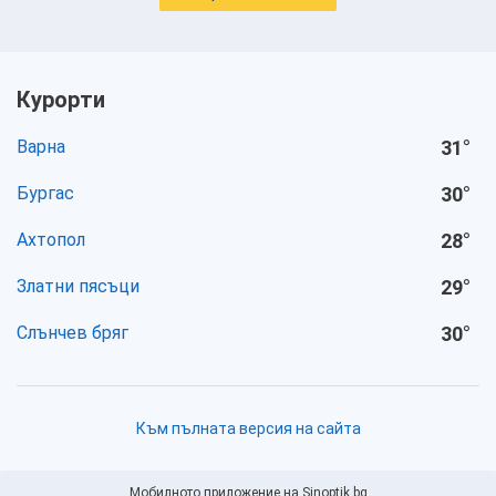
Курорти
Варна
31
°
Бургас
30
°
Ахтопол
28
°
Златни пясъци
29
°
Слънчев бряг
30
°
Към пълната версия на сайта
Мобилното приложение на Sinoptik.bg