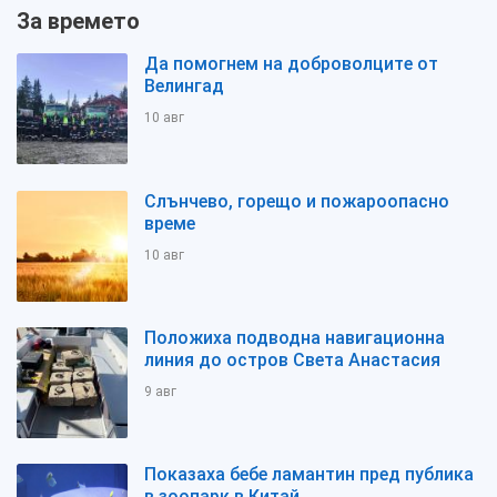
За времето
Да помогнем на доброволците от
Велингад
10 авг
Слънчево, горещо и пожароопасно
време
10 авг
Положиха подводна навигационна
линия до остров Света Анастасия
9 авг
Показаха бебе ламантин пред публика
в зоопарк в Китай