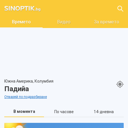
Времето
Видео
За времето
Южна Америка, Колумбия
Падийа
Отваряй по подразбиране
В момента
По часове
14-дневна