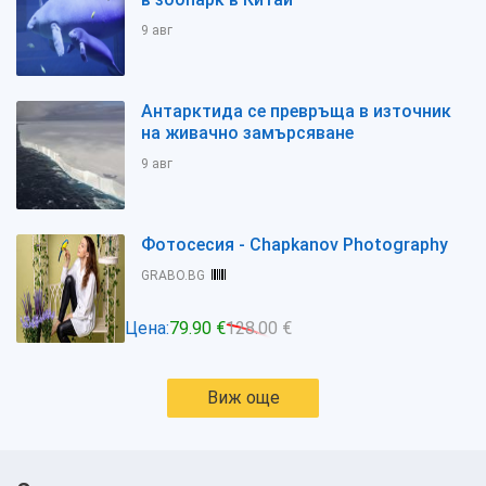
9 авг
Антарктида се превръща в източник
на живачно замърсяване
9 авг
Фотосесия - Chapkanov Photography
GRABO.BG
Цена:
79.90 €
128.00 €
Виж още