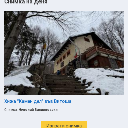
Снимка на деня
Хижа "Камен дел" във Витоша
Снимка:
Николай Василковски
Изпрати снимка