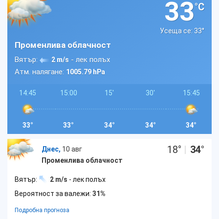
33
°C
Усеща се: 33
°
Променлива облачност
Вятър:
- лек полъх
2 m/s
Атм. налягане:
1005.79 hPa
14:45
15:00
15'
30'
15:45
33°
33°
34°
34°
34°
18
°
|
34
°
Днес,
10 авг
Променлива облачност
Вятър:
2 m/s
- лек полъх
Вероятност за валежи:
31%
Подробна прогноза