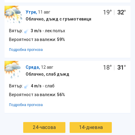
19
°
|
32
°
Утре,
11 авг
Облачно, дъжд с гръмотевици
Вятър:
3 m/s
- лек полъх
Вероятност за валежи:
59%
Подробна прогноза
18
°
|
31
°
Сряда,
12 авг
Облачно, слаб дъжд
Вятър:
4 m/s
- слаб
Вероятност за валежи:
56%
Подробна прогноза
24-часова
14-дневна