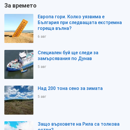
За времето
Европа гори. Колко уязвима е
България при следващата екстремна
гореща вълна?
6 авг
Специален буй ще следи за
замърсявания по Дунав
5 авг
Над 200 тона сено за зимата
5 авг
Защо върховете на Рила са толкова
остри?