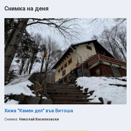
Снимка на деня
Хижа "Камен дел" във Витоша
Снимка:
Николай Василковски