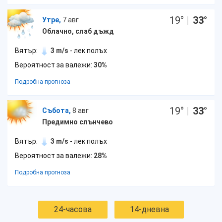
19
°
|
33
°
Утре,
7 авг
Облачно, слаб дъжд
Вятър:
3 m/s
- лек полъх
Вероятност за валежи:
30%
Подробна прогноза
19
°
|
33
°
Събота,
8 авг
Предимно слънчево
Вятър:
3 m/s
- лек полъх
Вероятност за валежи:
28%
Подробна прогноза
24-часова
14-дневна