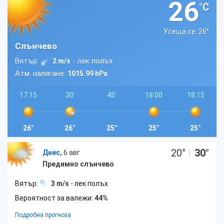
26
°C
Усеща се: 26
°
Слънчево
Вятър:
- лек полъх
2 m/s
Атм. налягане:
1015.99 hPa
17:15
30'
45'
18:00
18:15
26°
26°
25°
25°
25°
20
°
|
30
°
Днес,
6 авг
Предимно слънчево
Вятър:
3 m/s
- лек полъх
Вероятност за валежи:
44%
Подробна прогноза