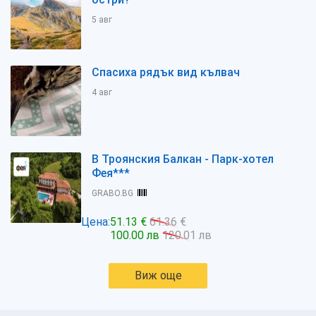
5 авг
Спасиха рядък вид кълвач
4 авг
В Троянския Балкан - Парк-хотел
Фея***
GRABO.BG
Цена:
51.13 €
61.36 €
100.00 лв
120.01 лв
Виж още