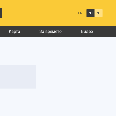
EN
°C
°F
Карта
За времето
Видео