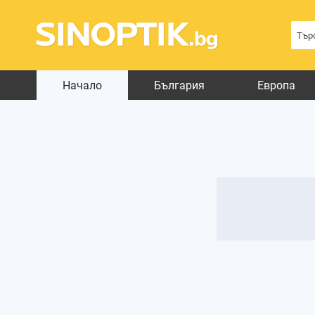
Начало
България
Европа