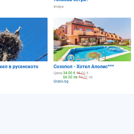
вчера
кел в русенското
Созопол - Хотел Аполис***
Цена:
34.00 €
38.00 €
66.50 лв
74.32 лв
Grabo.bg