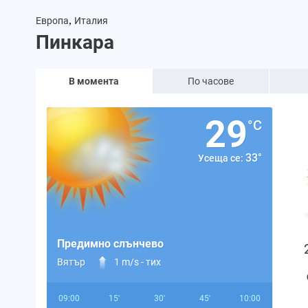
,
Европа
Италия
Пинкара
В момента
По часове
29
°C
33°
Усеща се:
Предимно слънчево
Вятър
1 m/s -
тих
09:00
15'
30'
45'
10:00