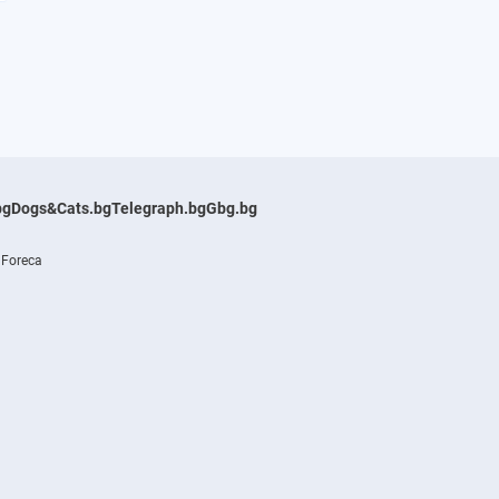
bg
Dogs&Cats.bg
Telegraph.bg
Gbg.bg
 Foreca