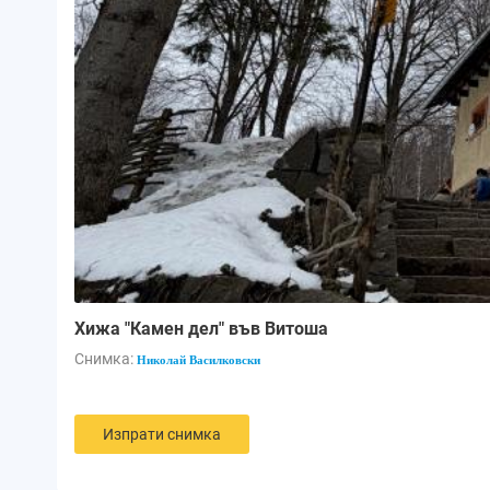
Хижа "Камен дел" във Витоша
Снимка:
Николай Василковски
Изпрати снимка