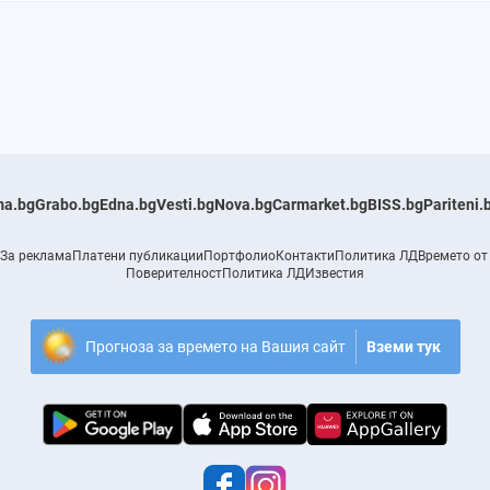
a.bg
Grabo.bg
Edna.bg
Vesti.bg
Nova.bg
Carmarket.bg
BISS.bg
Pariteni.
За реклама
Платени публикации
Портфолио
Контакти
Политика ЛД
Времето от
Поверителност
Политика ЛД
Известия
Прогноза за времето на Вашия сайт
Вземи тук