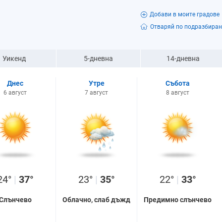
Добави в моите градове
Отваряй по подразбиран
Уикенд
5-дневна
14-дневна
Днес
Утре
Събота
6 август
7 август
8 август
24°
|
37°
23°
|
35°
22°
|
33°
Слънчево
Облачно, слаб дъжд
Предимно слънчево