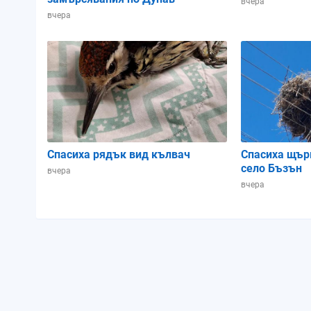
вчера
вчера
Спасиха рядък вид кълвач
Спасиха щър
село Бъзън
вчера
вчера