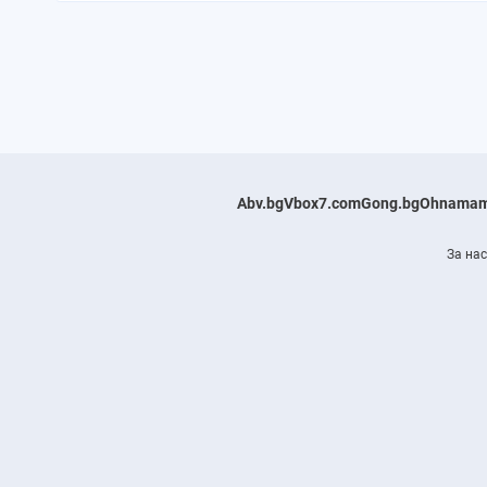
Abv.bg
Vbox7.com
Gong.bg
Ohnamam
За нас