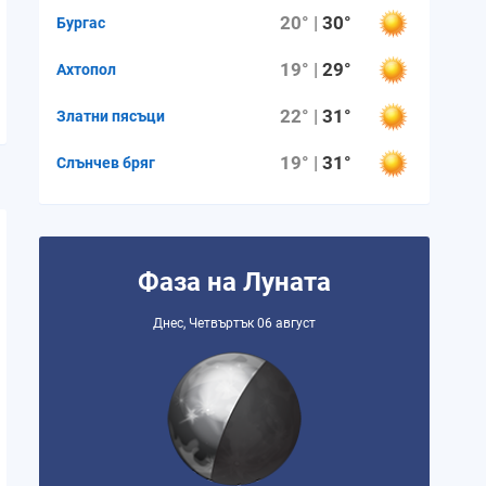
20° |
30°
Бургас
19° |
29°
Ахтопол
22° |
31°
Златни пясъци
19° |
31°
Слънчев бряг
Фаза на Луната
Днес, Четвъртък 06 август