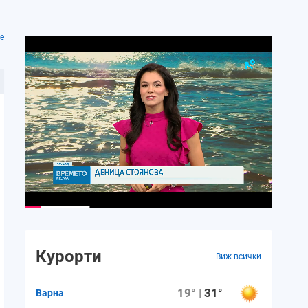
е
Курорти
Виж всички
19° |
31°
Варна