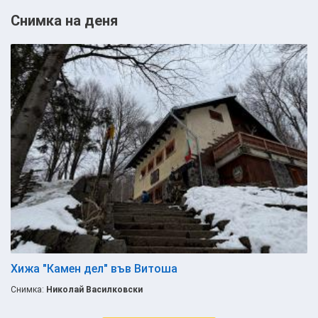
Снимка на деня
Хижа "Камен дел" във Витоша
Снимка:
Николай Василковски