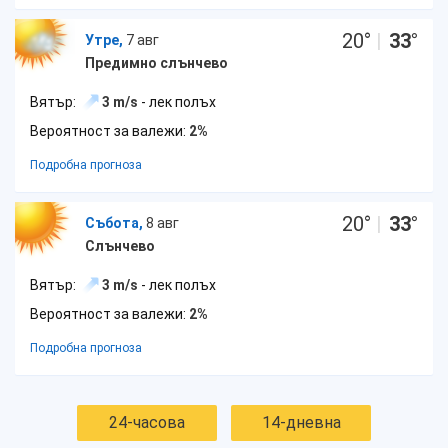
20
°
|
33
°
Утре,
7 авг
Предимно слънчево
Вятър:
3 m/s
- лек полъх
Вероятност за валежи:
2%
Подробна прогноза
20
°
|
33
°
Събота,
8 авг
Слънчево
Вятър:
3 m/s
- лек полъх
Вероятност за валежи:
2%
Подробна прогноза
24-часова
14-дневна