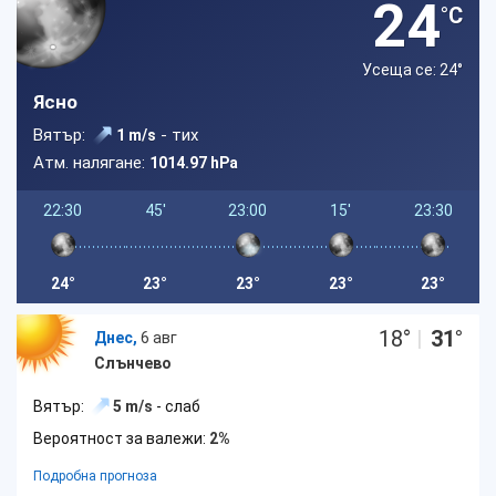
24
°C
Усеща се: 24
°
Ясно
Вятър:
- тих
1 m/s
Атм. налягане:
1014.97 hPa
22:30
45'
23:00
15'
23:30
24°
23°
23°
23°
23°
18
°
|
31
°
Днес,
6 авг
Слънчево
Вятър:
5 m/s
- слаб
Вероятност за валежи:
2%
Подробна прогноза