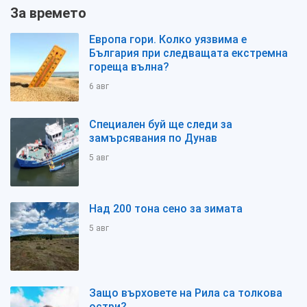
За времето
Европа гори. Колко уязвима е
България при следващата екстремна
гореща вълна?
6 авг
Специален буй ще следи за
замърсявания по Дунав
5 авг
Над 200 тона сено за зимата
5 авг
Защо върховете на Рила са толкова
остри?