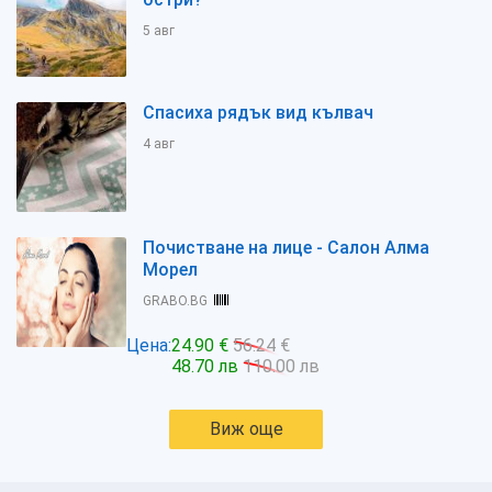
5 авг
Спасиха рядък вид кълвач
4 авг
Почистване на лице - Салон Алма
Морел
GRABO.BG
Цена:
24.90 €
56.24 €
48.70 лв
110.00 лв
Виж още