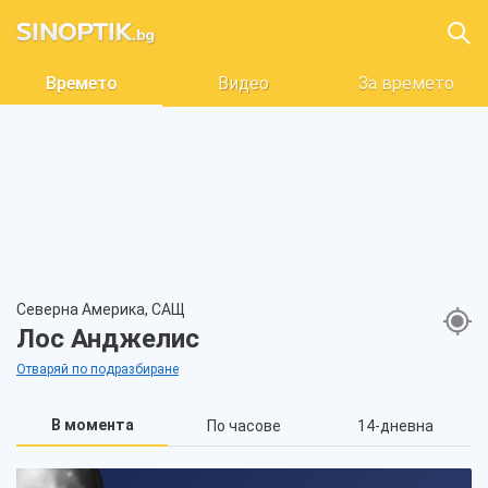
Времето
Видео
За времето
Северна Америка, САЩ
Лос Анджелис
Отваряй по подразбиране
В момента
По часове
14-дневна