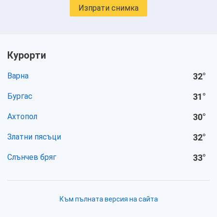
Изпрати снимка
Курорти
Варна
32
°
Бургас
31
°
Ахтопол
30
°
Златни пясъци
32
°
Слънчев бряг
33
°
Към пълната версия на сайта