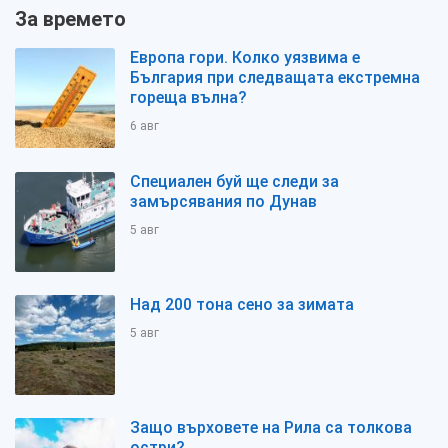
За времето
Европа гори. Колко уязвима е
България при следващата екстремна
гореща вълна?
6 авг
Специален буй ще следи за
замърсявания по Дунав
5 авг
Над 200 тона сено за зимата
5 авг
Защо върховете на Рила са толкова
остри?