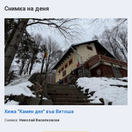
Снимка на деня
Хижа "Камен дел" във Витоша
Снимка:
Николай Василковски