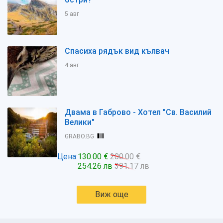
5 авг
Спасиха рядък вид кълвач
4 авг
Двама в Габрово - Хотел "Св. Василий
Велики"
GRABO.BG
Цена:
130.00 €
200.00 €
254.26 лв
391.17 лв
Виж още