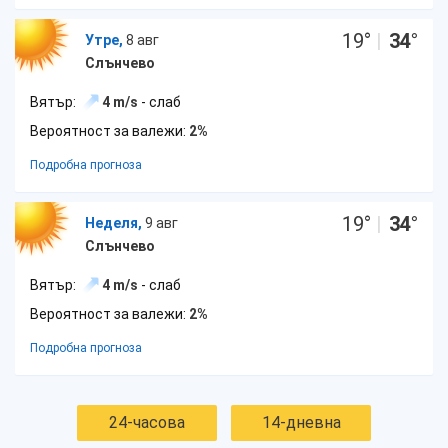
19
°
|
34
°
Утре,
8 авг
Слънчево
Вятър:
4 m/s
- слаб
Вероятност за валежи:
2%
Подробна прогноза
19
°
|
34
°
Неделя,
9 авг
Слънчево
Вятър:
4 m/s
- слаб
Вероятност за валежи:
2%
Подробна прогноза
24-часова
14-дневна