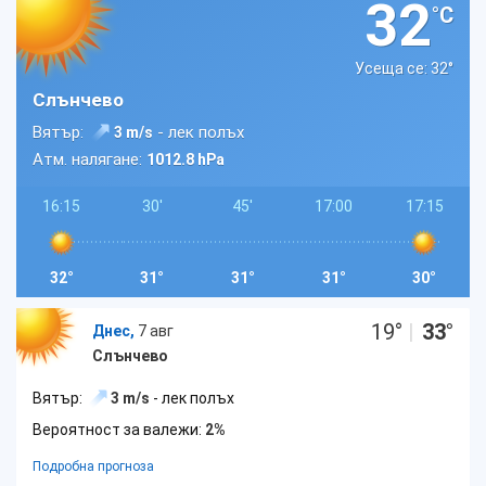
32
°C
Усеща се: 32
°
Слънчево
Вятър:
- лек полъх
3 m/s
Атм. налягане:
1012.8 hPa
16:15
30'
45'
17:00
17:15
32°
31°
31°
31°
30°
19
°
|
33
°
Днес,
7 авг
Слънчево
Вятър:
3 m/s
- лек полъх
Вероятност за валежи:
2%
Подробна прогноза