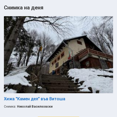
Снимка на деня
Хижа "Камен дел" във Витоша
Снимка:
Николай Василковски