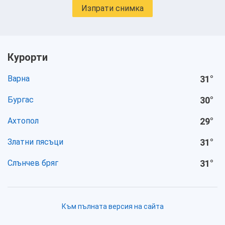
Изпрати снимка
Курорти
Варна
31
°
Бургас
30
°
Ахтопол
29
°
Златни пясъци
31
°
Слънчев бряг
31
°
Към пълната версия на сайта