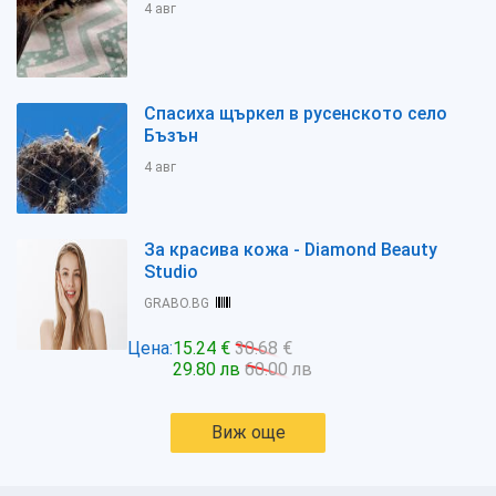
4 авг
Спасиха щъркел в русенското село
Бъзън
4 авг
За красива кожа - Diamond Beauty
Studio
GRABO.BG
Цена:
15.24 €
30.68 €
29.80 лв
60.00 лв
Виж още