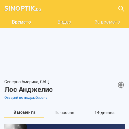
Времето
Видео
За времето
Северна Америка, САЩ
Лос Анджелис
Отваряй по подразбиране
В момента
По часове
14-дневна