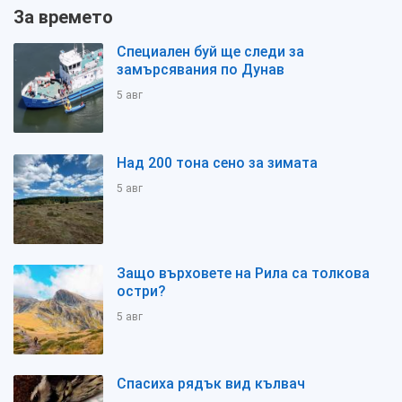
За времето
Специален буй ще следи за
замърсявания по Дунав
5 авг
Над 200 тона сено за зимата
5 авг
Защо върховете на Рила са толкова
остри?
5 авг
Спасиха рядък вид кълвач