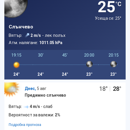
25
°C
Усеща се: 25
°
Слънчево
Вятър:
- лек полъх
2 m/s
Атм. налягане:
1011.05 hPa
19:15
30'
45'
20:00
20:15
24°
24°
24°
23°
23°
18
°
|
28
°
Днес,
5 авг
Предимно слънчево
Вятър:
4 m/s
- слаб
Вероятност за валежи:
2%
Подробна прогноза