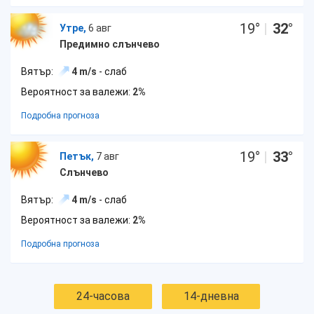
19
°
|
32
°
Утре,
6 авг
Предимно слънчево
Вятър:
4 m/s
- слаб
Вероятност за валежи:
2%
Подробна прогноза
19
°
|
33
°
Петък,
7 авг
Слънчево
Вятър:
4 m/s
- слаб
Вероятност за валежи:
2%
Подробна прогноза
24-часова
14-дневна