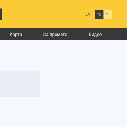
EN
°C
°F
Карта
За времето
Видео