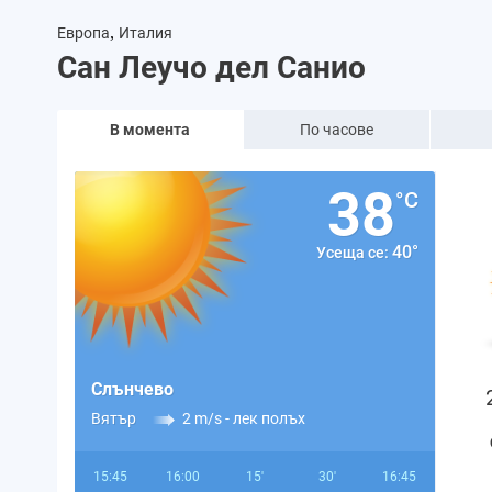
,
Европа
Италия
Сан Леучо дел Санио
В момента
По часове
38
°C
40°
Усеща се:
Слънчево
Вятър
2 m/s -
лек полъх
15:45
16:00
15'
30'
16:45