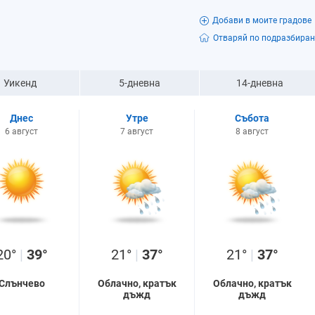
Добави в моите градове
Отваряй по подразбиран
Уикенд
5-дневна
14-дневна
Днес
Утре
Събота
6 август
7 август
8 август
20°
|
39°
21°
|
37°
21°
|
37°
Слънчево
Облачно, кратък
Облачно, кратък
дъжд
дъжд