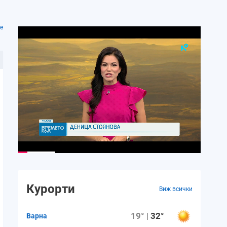
е
Курорти
Виж всички
19° |
32°
Варна