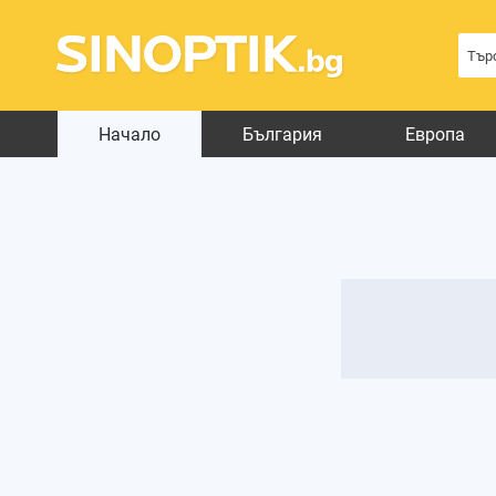
Начало
България
Европа