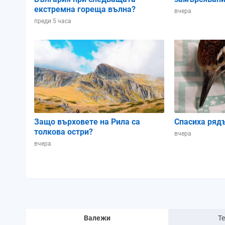
екстремна гореща вълна?
вчера
преди 5 часа
Защо върховете на Рила са
Спасиха ряд
толкова остри?
вчера
вчера
Валежи
Т