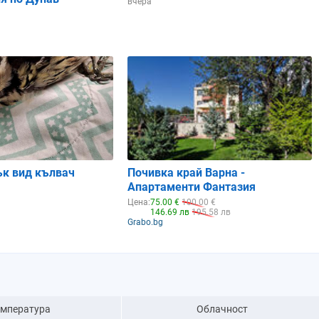
вчера
ък вид кълвач
Почивка край Варна -
Апартаменти Фантазия
Цена:
75.00 €
100.00 €
146.69 лв
195.58 лв
Grabo.bg
емпература
Облачност