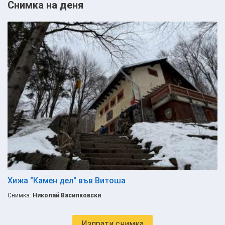
Снимка на деня
Хижа "Камен дел" във Витоша
Снимка:
Николай Василковски
Изпрати снимка