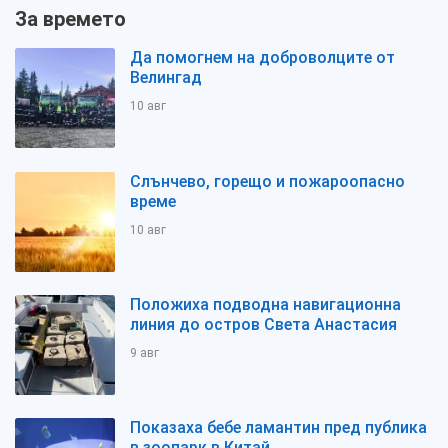
За времето
Да помогнем на доброволците от
Велингад
10 авг
Слънчево, горещо и пожароопасно
време
10 авг
Положиха подводна навигационна
линия до остров Света Анастасия
9 авг
Показаха бебе ламантин пред публика
в зоопарк в Китай