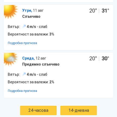
20
°
|
31
°
Утре,
11 авг
Слънчево
Вятър:
4 m/s
- слаб
Вероятност за валежи:
3%
Подробна прогноза
20
°
|
30
°
Сряда,
12 авг
Предимно слънчево
Вятър:
4 m/s
- слаб
Вероятност за валежи:
2%
Подробна прогноза
24-часова
14-дневна