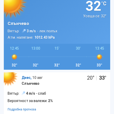
32
°C
Усеща се: 32
°
Слънчево
Вятър:
- лек полъх
3 m/s
Атм. налягане:
1012.43 hPa
12:45
13:00
15'
30'
13:45
32°
32°
32°
32°
33°
20
°
|
33
°
Днес,
10 авг
Слънчево
Вятър:
4 m/s
- слаб
Вероятност за валежи:
2%
Подробна прогноза