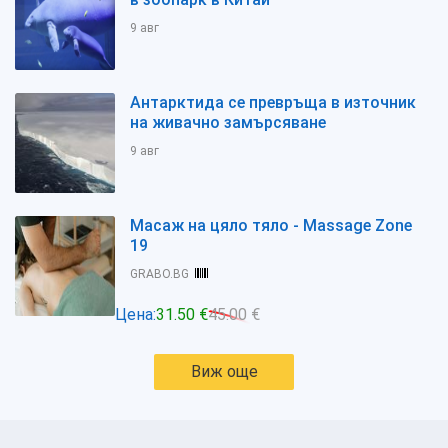
9 авг
Антарктида се превръща в източник
на живачно замърсяване
9 авг
Масаж на цяло тяло - Massage Zone
19
GRABO.BG
Цена:
31.50 €
45.00 €
Виж още