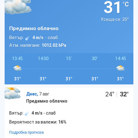
31
°C
Усеща се: 35
°
Предимно облачно
Вятър:
- слаб
4 m/s
Атм. налягане:
1012.02 hPa
13:45
14:00
15'
30'
14:45
31°
31°
31°
31°
31°
24
°
|
32
°
Днес,
7 авг
Предимно облачно
Вятър:
4 m/s
- слаб
Вероятност за валежи:
16%
Подробна прогноза