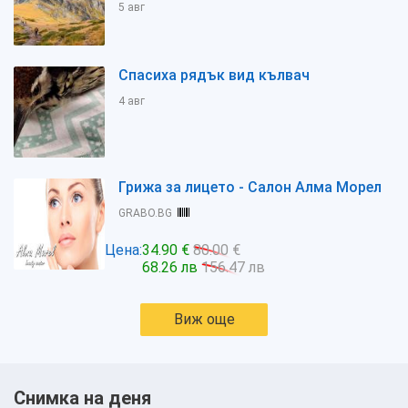
5 авг
Спасиха рядък вид кълвач
4 авг
Грижа за лицето - Салон Алма Морел
GRABO.BG
Цена:
34.90 €
80.00 €
68.26 лв
156.47 лв
Виж още
Снимка на деня