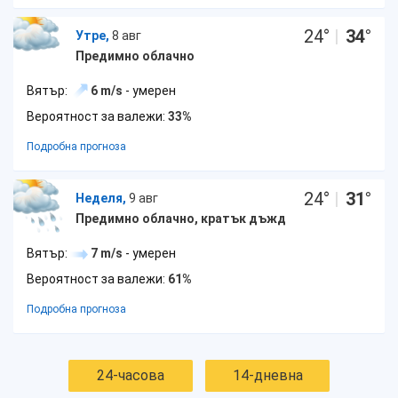
24
°
|
34
°
Утре,
8 авг
Предимно облачно
Вятър:
6 m/s
- умерен
Вероятност за валежи:
33%
Подробна прогноза
24
°
|
31
°
Неделя,
9 авг
Предимно облачно, кратък дъжд
Вятър:
7 m/s
- умерен
Вероятност за валежи:
61%
Подробна прогноза
24-часова
14-дневна