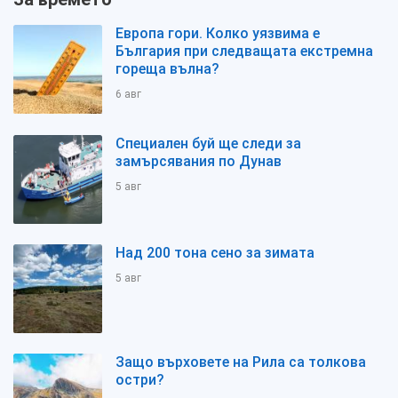
Европа гори. Колко уязвима е
България при следващата екстремна
гореща вълна?
6 авг
Специален буй ще следи за
замърсявания по Дунав
5 авг
Над 200 тона сено за зимата
5 авг
Защо върховете на Рила са толкова
остри?