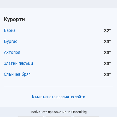
Курорти
Варна
32
°
Бургас
33
°
Ахтопол
30
°
Златни пясъци
30
°
Слънчев бряг
33
°
Към пълната версия на сайта
Мобилното приложение на Sinoptik.bg