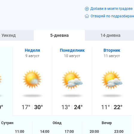
Добави в моите градове
Отваряй по подразбиран
Уикенд
5-дневна
14-дневна
Неделя
Понеделник
Вторник
9 август
10 август
11 август
0°
17°
30°
13°
24°
11°
22°
Сутрин
Обяд
Вечер
11:00
14:00
17:00
20:00
23:00