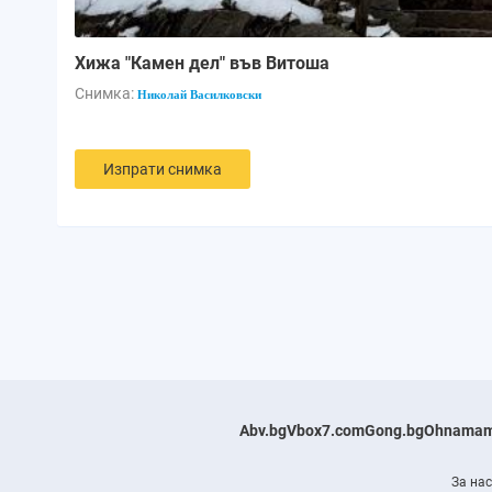
Хижа "Камен дел" във Витоша
Снимка:
Николай Василковски
Изпрати снимка
Abv.bg
Vbox7.com
Gong.bg
Ohnamam
За нас