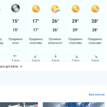
15°
17°
26°
29°
28°
15°
17°
26°
29°
28°
о,
Предимно
Предимно
Променл.
Предимно
Предимно
жд
ясно
слънчево
облачност
слънчево
слънчево
2 m/s
3 m/s
5 m/s
7 m/s
5 m/s
жи детайли
29%
5%
4%
6%
5%
m
0.0 mm
0.0 mm
0.0 mm
0.0 mm
0.0 mm
Виж всички
0%
0%
0%
0%
0%