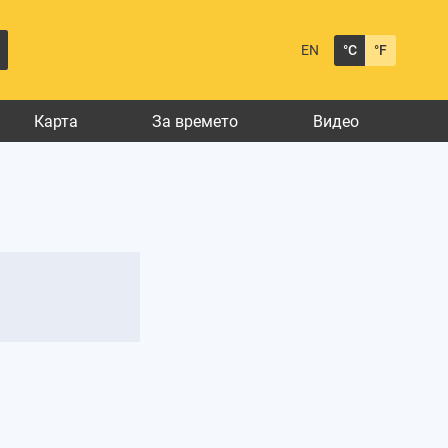
EN
°C
°F
Карта
За времето
Видео