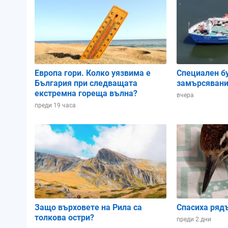
Атмосферно налягане:
1012.93 hPa
1015.72 hPa
1013.81 
Влажност:
65%
86%
97%
Европа гори. Колко уязвима е
Специален б
България при следващата
замърсявани
Облачност:
82%
82%
62%
екстремна гореща вълна?
вчера
преди 19 часа
02:00
05:00
08:00
Защо върховете на Рила са
Спасиха ряд
толкова остри?
преди 2 дни