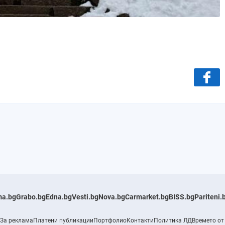
a.bg
Grabo.bg
Edna.bg
Vesti.bg
Nova.bg
Carmarket.bg
BISS.bg
Pariteni.
За реклама
Платени публикации
Портфолио
Контакти
Политика ЛД
Времето от