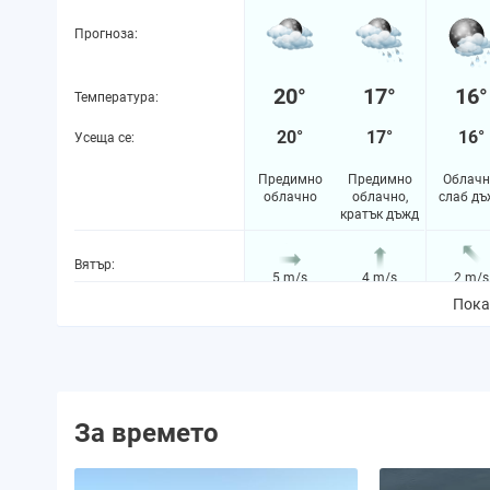
Прогноза:
20°
17°
16°
Температура:
20°
17°
16°
Усеща се:
Предимно
Предимно
Облачн
облачно
облачно,
слаб дъ
кратък дъжд
Вятър:
5 m/s
4 m/s
2 m/s
Пока
Вероятност за валежи:
21%
43%
67%
Количество валежи:
0.0 mm
0.6 mm
0.2 m
За времето
Вероятност за буря:
0%
0%
0%