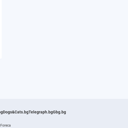
bg
Dogs&Cats.bg
Telegraph.bg
Gbg.bg
 Foreca