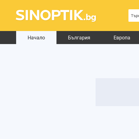
Начало
България
Европа