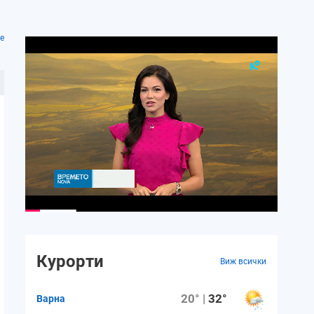
е
Курорти
Виж всички
20° |
32°
Варна