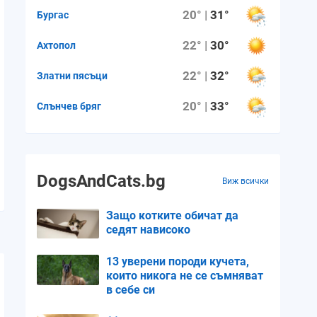
20° |
31°
Бургас
22° |
30°
Ахтопол
22° |
32°
Златни пясъци
20° |
33°
Слънчев бряг
DogsAndCats.bg
Виж всички
Защо котките обичат да
седят нависоко
13 уверени породи кучета,
които никога не се съмняват
в себе си