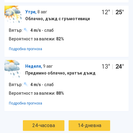
12
°
|
25
°
Утре,
8 авг
Облачно, дъжд с гръмотевици
Вятър:
4 m/s
- слаб
Вероятност за валежи:
82%
Подробна прогноза
13
°
|
24
°
Неделя,
9 авг
Предимно облачно, кратък дъжд
Вятър:
4 m/s
- слаб
Вероятност за валежи:
88%
Подробна прогноза
24-часова
14-дневна