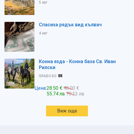
5 авг
Спасиха рядък вид кълвач
4 авг
Конна езда - Конна база Св. Иван
Рилски
GRABO.BG
Цена:
28.50 €
40.00 €
55.74 лв
78.23 лв
Виж още