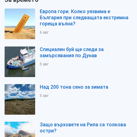
Европа гори. Колко уязвима е
България при следващата екстремна
гореща вълна?
6 авг
Специален буй ще следи за
замърсявания по Дунав
5 авг
Над 200 тона сено за зимата
5 авг
Защо върховете на Рила са толкова
остри?