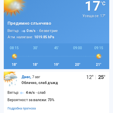
17
°C
Усеща се: 17
°
Предимно слънчево
Вятър:
- безветрие
0 m/s
Атм. налягане:
1019.85 hPa
08:15
30'
45'
09:00
09:15
18°
18°
19°
20°
21°
12
°
|
25
°
Днес,
7 авг
Облачно, слаб дъжд
Вятър:
4 m/s
- слаб
Вероятност за валежи:
73%
Подробна прогноза