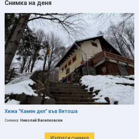
Снимка на деня
Хижа "Камен дел" във Витоша
Снимка:
Николай Василковски
Изпрати снимка