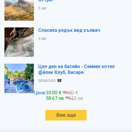
5 авг
Спасиха рядък вид кълвач
4 авг
Цял ден на басейн - Семеен хотел
@йляк Клуб, Хисаря
GRABO.BG
Цена:
30.00 €
40.00 €
58.67 лв
78.23 лв
Виж още