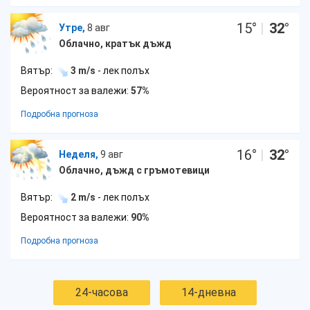
15
°
|
32
°
Утре,
8 авг
Облачно, кратък дъжд
Вятър:
3 m/s
- лек полъх
Вероятност за валежи:
57%
Подробна прогноза
16
°
|
32
°
Неделя,
9 авг
Облачно, дъжд с гръмотевици
Вятър:
2 m/s
- лек полъх
Вероятност за валежи:
90%
Подробна прогноза
24-часова
14-дневна