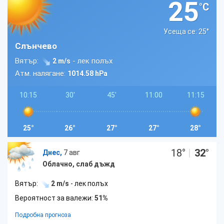
25
°C
Усеща се: 25
°
Слънчево
Вятър:
- лек полъх
2 m/s
Атм. налягане:
1014.58 hPa
10:15
30'
45'
11:00
11:15
25°
26°
27°
27°
28°
18
°
|
32
°
Днес,
7 авг
Облачно, слаб дъжд
Вятър:
2 m/s
- лек полъх
Вероятност за валежи:
51%
Подробна прогноза