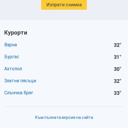
Изпрати снимка
Курорти
Варна
32
°
Бургас
31
°
Ахтопол
30
°
Златни пясъци
32
°
Слънчев бряг
33
°
Към пълната версия на сайта