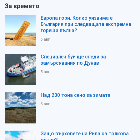
За времето
Европа гори. Колко уязвима е
България при следващата екстремна
гореща вълна?
6 авг
Специален буй ще следи за
замърсявания по Дунав
5 авг
Над 200 тона сено за зимата
5 авг
Защо върховете на Рила са толкова
остри?