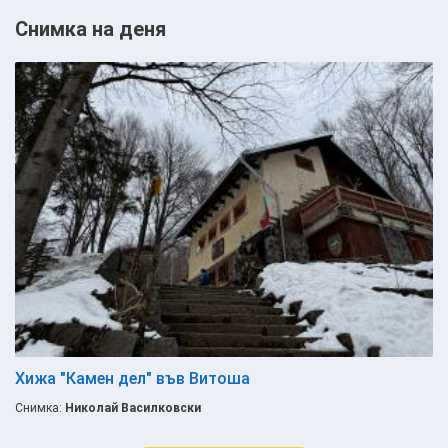
Снимка на деня
Хижа "Камен дел" във Витоша
Снимка:
Николай Василковски