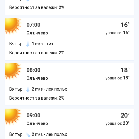
Вероятност за валежи:
2%
16
°
07:00
16
°
Слънчево
усеща се:
Вятър:
1 m/s
- тих
Вероятност за валежи:
2%
18
°
08:00
18
°
Слънчево
усеща се:
Вятър:
2 m/s
- лек полъх
Вероятност за валежи:
2%
20
°
09:00
20
°
Слънчево
усеща се:
Вятър:
2 m/s
- лек полъх