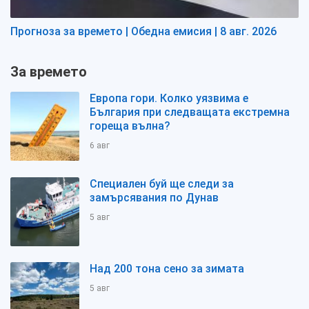
Прогноза за времето | Обедна емисия | 8 авг. 2026
За времето
Европа гори. Колко уязвима е
България при следващата екстремна
гореща вълна?
6 авг
Специален буй ще следи за
замърсявания по Дунав
5 авг
Над 200 тона сено за зимата
5 авг