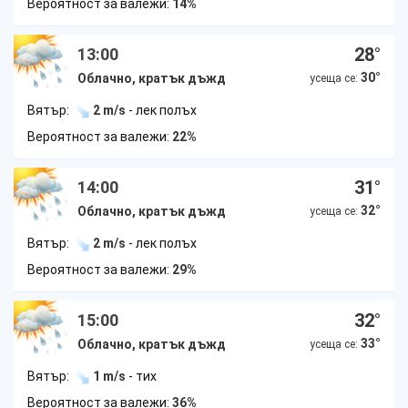
Вероятност за валежи:
14%
28
°
13:00
30
°
Облачно, кратък дъжд
усеща се:
Вятър:
2 m/s
- лек полъх
Вероятност за валежи:
22%
31
°
14:00
32
°
Облачно, кратък дъжд
усеща се:
Вятър:
2 m/s
- лек полъх
Вероятност за валежи:
29%
32
°
15:00
33
°
Облачно, кратък дъжд
усеща се:
Вятър:
1 m/s
- тих
Вероятност за валежи:
36%