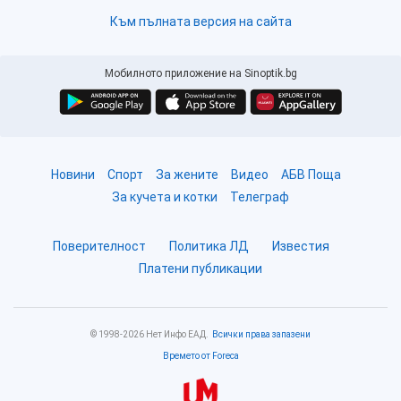
Към пълната версия на сайта
Мобилното приложение на Sinoptik.bg
Новини
Спорт
За жените
Видео
АБВ Поща
За кучета и котки
Телеграф
Поверителност
Политика ЛД
Известия
Платени публикации
© 1998-2026 Нет Инфо ЕАД.
Всички права запазени
Времето от Foreca