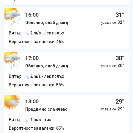
31
°
16:00
32
°
Облачно, слаб дъжд
усеща се:
Вятър:
2 m/s
- лек полъх
Вероятност за валежи:
46%
30
°
17:00
30
°
Облачно, слаб дъжд
усеща се:
Вятър:
2 m/s
- лек полъх
Вероятност за валежи:
56%
29
°
18:00
29
°
Предимно слънчево
усеща се:
Вятър:
1 m/s
- тих
Вероятност за валежи:
65%