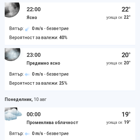
22
°
22:00
22
°
Ясно
усеща се:
Вятър:
0 m/s
- безветрие
Вероятност за валежи:
40%
20
°
23:00
20
°
Предимно ясно
усеща се:
Вятър:
0 m/s
- безветрие
Вероятност за валежи:
25%
Понеделник,
10 авг
19
°
00:00
19
°
Променлива облачност
усеща се:
Вятър:
0 m/s
- безветрие