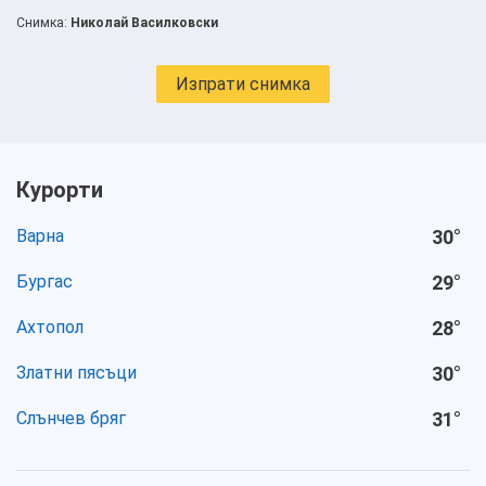
Снимка:
Николай Василковски
Изпрати снимка
Курорти
Варна
30
°
Бургас
29
°
Ахтопол
28
°
Златни пясъци
30
°
Слънчев бряг
31
°