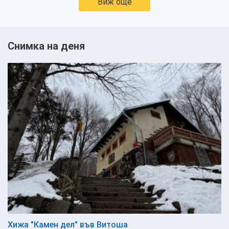
Виж още
Снимка на деня
Хижа "Камен дел" във Витоша