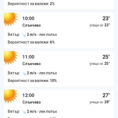
Вероятност за валежи:
2%
23
°
10:00
23
°
Слънчево
усеща се:
Вятър:
2 m/s
- лек полъх
Вероятност за валежи:
6%
25
°
11:00
25
°
Слънчево
усеща се:
Вятър:
2 m/s
- лек полъх
Вероятност за валежи:
10%
27
°
12:00
28
°
Слънчево
усеща се:
Вятър:
2 m/s
- лек полъх