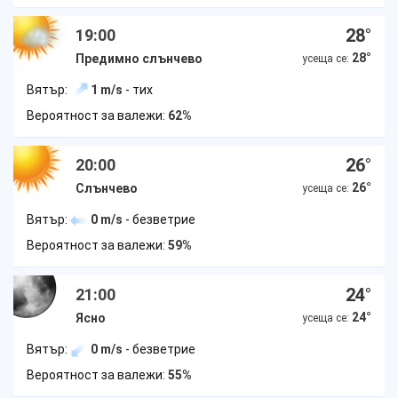
28
°
19:00
28
°
Предимно слънчево
усеща се:
Вятър:
1 m/s
- тих
Вероятност за валежи:
62%
26
°
20:00
26
°
Слънчево
усеща се:
Вятър:
0 m/s
- безветрие
Вероятност за валежи:
59%
24
°
21:00
24
°
Ясно
усеща се:
Вятър:
0 m/s
- безветрие
Вероятност за валежи:
55%