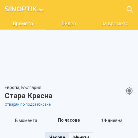
Времето
Видео
За времето
Европа, България
Стара Кресна
Отваряй по подразбиране
По часове
В момента
14-дневна
Часове
Минути