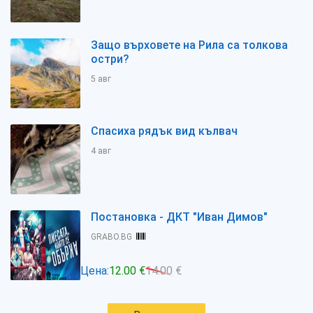
Защо върховете на Рила са толкова
остри?
5 авг
Спасиха рядък вид кълвач
4 авг
Постановка - ДКТ "Иван Димов"
GRABO.BG
Цена:
12.00 €
14.00 €