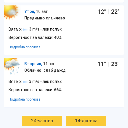
12
°
|
22
°
Утре,
10 авг
Предимно слънчево
Вятър:
3 m/s
- лек полъх
Вероятност за валежи:
40%
Подробна прогноза
11
°
|
23
°
Вторник,
11 авг
Облачно, слаб дъжд
Вятър:
3 m/s
- лек полъх
Вероятност за валежи:
66%
Подробна прогноза
24-часова
14-дневна