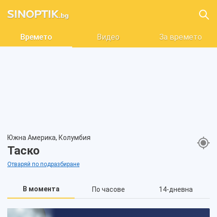
Времето
Видео
За времето
Южна Америка, Колумбия
Таско
Отваряй по подразбиране
В момента
По часове
14-дневна