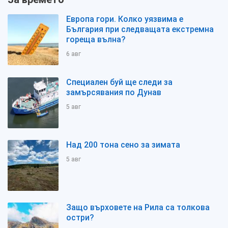
Европа гори. Колко уязвима е
България при следващата екстремна
гореща вълна?
6 авг
Специален буй ще следи за
замърсявания по Дунав
5 авг
Над 200 тона сено за зимата
5 авг
Защо върховете на Рила са толкова
остри?