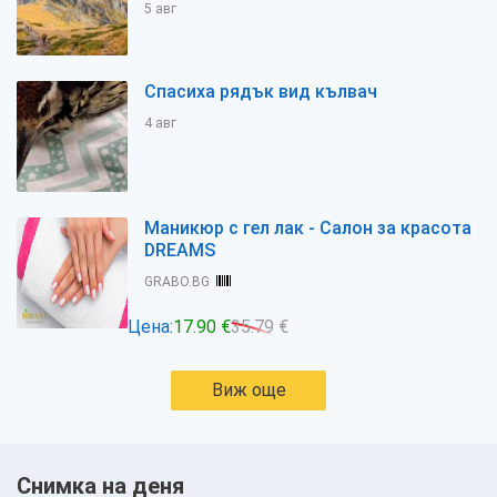
5 авг
Спасиха рядък вид кълвач
4 авг
Маникюр с гел лак - Салон за красота
DREAMS
GRABO.BG
Цена:
17.90 €
35.79 €
Виж още
Снимка на деня