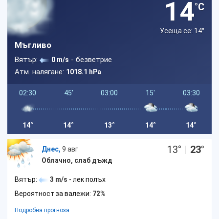
14
°C
Усеща се: 14
°
Мъгливо
Вятър:
- безветрие
0 m/s
Атм. налягане:
1018.1 hPa
02:30
45'
03:00
15'
03:30
14°
14°
13°
14°
14°
13
°
|
23
°
Днес,
9 авг
Облачно, слаб дъжд
Вятър:
3 m/s
- лек полъх
Вероятност за валежи:
72%
Подробна прогноза