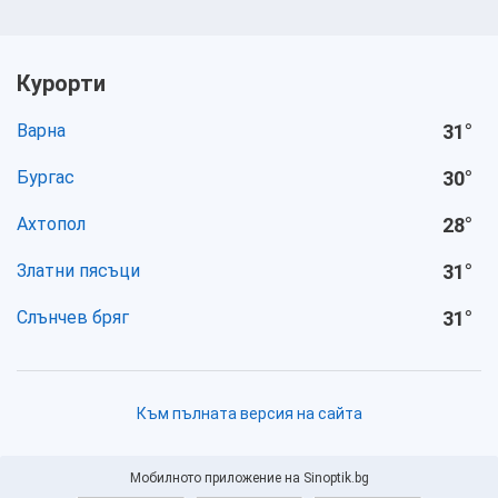
Курорти
Варна
31
°
Бургас
30
°
Ахтопол
28
°
Златни пясъци
31
°
Слънчев бряг
31
°
Към пълната версия на сайта
Мобилното приложение на Sinoptik.bg