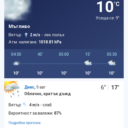
10
°C
Усеща се: 9
°
Мъгливо
Вятър:
- лек полъх
2 m/s
Атм. налягане:
1018.81 hPa
04:30
45'
05:00
15'
05:30
10°
10°
10°
10°
10°
6
°
|
17
°
Днес,
9 авг
Облачно, кратък дъжд
Вятър:
4 m/s
- слаб
Вероятност за валежи:
87%
Подробна прогноза