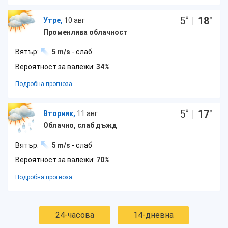
5
°
|
18
°
Утре,
10 авг
Променлива облачност
Вятър:
5 m/s
- слаб
Вероятност за валежи:
34%
Подробна прогноза
5
°
|
17
°
Вторник,
11 авг
Облачно, слаб дъжд
Вятър:
5 m/s
- слаб
Вероятност за валежи:
70%
Подробна прогноза
24-часова
14-дневна