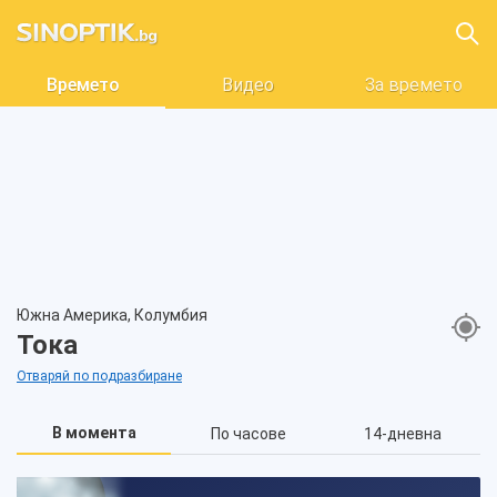
Времето
Видео
За времето
Южна Америка, Колумбия
Тока
Отваряй по подразбиране
В момента
По часове
14-дневна