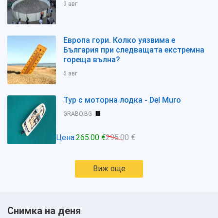
9 авг
Европа гори. Колко уязвима е
България при следващата екстремна
гореща вълна?
6 авг
Тур с моторна лодка - Del Muro
GRABO.BG
Цена:
265.00 €
295.00 €
Виж още
Снимка на деня