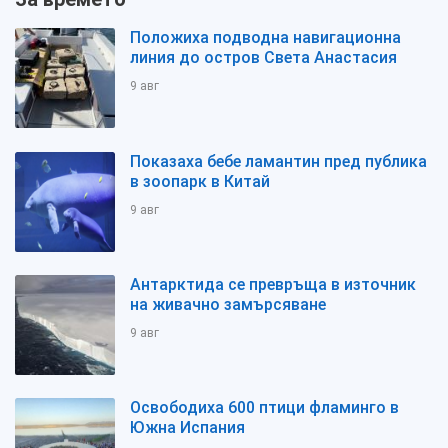
Положиха подводна навигационна
линия до остров Света Анастасия
9 авг
Показаха бебе ламантин пред публика
в зоопарк в Китай
9 авг
Антарктида се превръща в източник
на живачно замърсяване
9 авг
Освободиха 600 птици фламинго в
Южна Испания