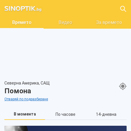
Времето
Видео
За времето
Северна Америка, САЩ
Помона
Отваряй по подразбиране
В момента
По часове
14-дневна