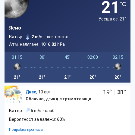
21
°C
Усеща се: 21
°
Ясно
Вятър:
- лек полъх
2 m/s
Атм. налягане:
1016.02 hPa
01:15
30'
45'
02:00
02:15
21°
21°
21°
20°
20°
19
°
|
31
°
Днес,
10 авг
Облачно, дъжд с гръмотевици
Вятър:
5 m/s
- слаб
Вероятност за валежи:
60%
Подробна прогноза