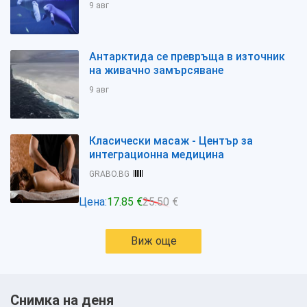
9 авг
Антарктида се превръща в източник
на живачно замърсяване
9 авг
Класически масаж - Център за
интеграционна медицина
GRABO.BG
Цена:
17.85 €
25.50 €
Виж още
Снимка на деня