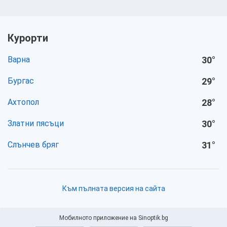
Курорти
Варна
30
°
Бургас
29
°
Ахтопол
28
°
Златни пясъци
30
°
Слънчев бряг
31
°
Към пълната версия на сайта
Мобилното приложение на Sinoptik.bg