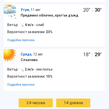
20
°
|
30
°
Утре,
11 авг
Предимно облачно, кратък дъжд
Вятър:
4 m/s
- слаб
Вероятност за валежи:
23%
Подробна прогноза
18
°
|
29
°
Сряда,
12 авг
Слънчево
Вятър:
2 m/s
- лек полъх
Вероятност за валежи:
15%
Подробна прогноза
24-часова
14-дневна