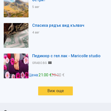
5 авг
Спасиха рядък вид кълвач
4 авг
Педикюр с гел лак - Maricolle studio
GRABO.BG
Цена:
21.00 €
30.00 €
Виж още