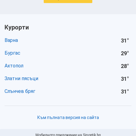
Курорти
Варна
31
°
Бургас
29
°
Ахтопол
28
°
Златни пясъци
31
°
Слънчев бряг
31
°
Към пълната версия на сайта
Мобилното приложение на Sinoptik.bg