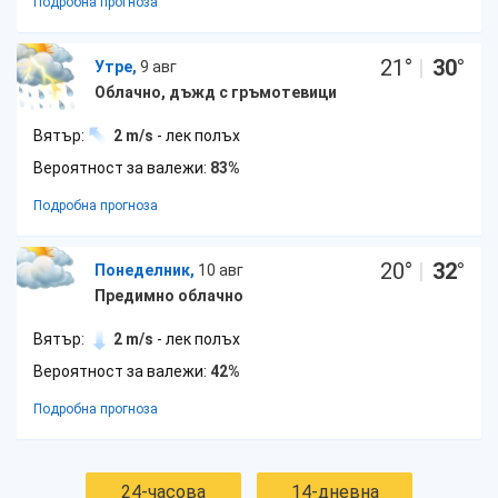
Подробна прогноза
21
°
|
30
°
Утре,
9 авг
Облачно, дъжд с гръмотевици
Вятър:
2 m/s
- лек полъх
Вероятност за валежи:
83%
Подробна прогноза
20
°
|
32
°
Понеделник,
10 авг
Предимно облачно
Вятър:
2 m/s
- лек полъх
Вероятност за валежи:
42%
Подробна прогноза
24-часова
14-дневна