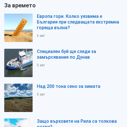
За времето
Европа гори. Колко уязвима е
България при следващата екстремна
гореща вълна?
6 авг
Специален буй ще следи за
замърсявания по Дунав
5 авг
Над 200 тона сено за зимата
5 авг
Защо върховете на Рила са толкова
остри?