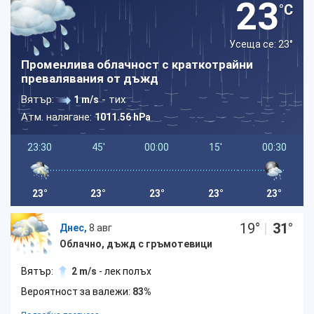
23
°C
Усеща се: 23
°
Променлива облачност с краткотрайни
превалявания от дъжд
Вятър:
- тих
1 m/s
Атм. налягане:
1011.56 hPa
23:30
45'
00:00
15'
00:30
23°
23°
23°
23°
23°
19
°
|
31
°
Днес,
8 авг
Облачно, дъжд с гръмотевици
Вятър:
2 m/s
- лек полъх
Вероятност за валежи:
83%