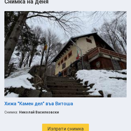
Снимка на деня
Хижа "Камен дел" във Витоша
Снимка:
Николай Василковски
Изпрати снимка