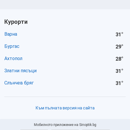
Курорти
Варна
31
°
Бургас
29
°
Ахтопол
28
°
Златни пясъци
31
°
Слънчев бряг
31
°
Към пълната версия на сайта
Мобилното приложение на Sinoptik.bg