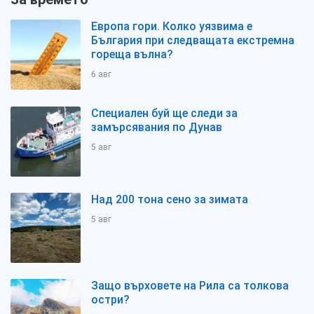
Европа гори. Колко уязвима е
България при следващата екстремна
гореща вълна?
6 авг
Специален буй ще следи за
замърсявания по Дунав
5 авг
Над 200 тона сено за зимата
5 авг
Защо върховете на Рила са толкова
остри?