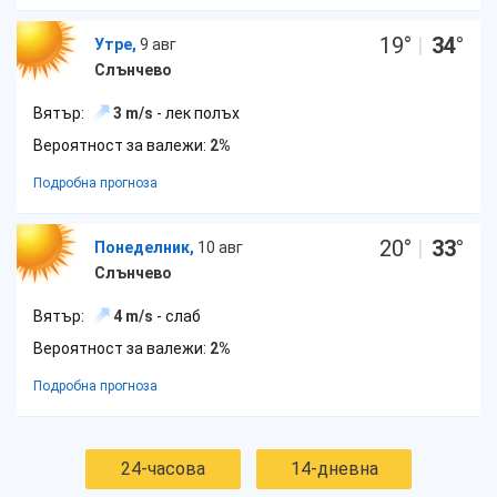
19
°
|
34
°
Утре,
9 авг
Слънчево
Вятър:
3 m/s
- лек полъх
Вероятност за валежи:
2%
Подробна прогноза
20
°
|
33
°
Понеделник,
10 авг
Слънчево
Вятър:
4 m/s
- слаб
Вероятност за валежи:
2%
Подробна прогноза
24-часова
14-дневна