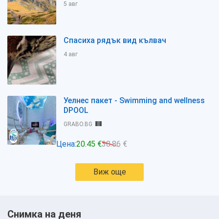
5 авг
Спасиха рядък вид кълвач
4 авг
Уелнес пакет - Swimming and wellness
DPOOL
GRABO.BG
Цена:
20.45 €
38.86 €
Виж още
Снимка на деня