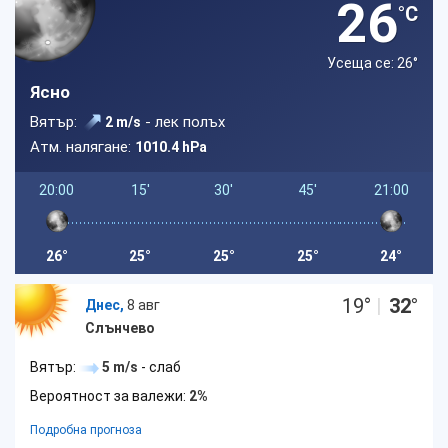
26
°C
Усеща се: 26
°
Ясно
Вятър:
- лек полъх
2 m/s
Атм. налягане:
1010.4 hPa
20:00
15'
30'
45'
21:00
26°
25°
25°
25°
24°
19
°
|
32
°
Днес,
8 авг
Слънчево
Вятър:
5 m/s
- слаб
Вероятност за валежи:
2%
Подробна прогноза