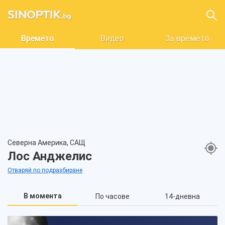
Времето
Видео
За времето
Северна Америка, САЩ
Лос Анджелис
Отваряй по подразбиране
В момента
По часове
14-дневна