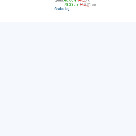
Цена:
40.00 €
61.00 €
78.23 лв
119.31 лв
Grabo.bg