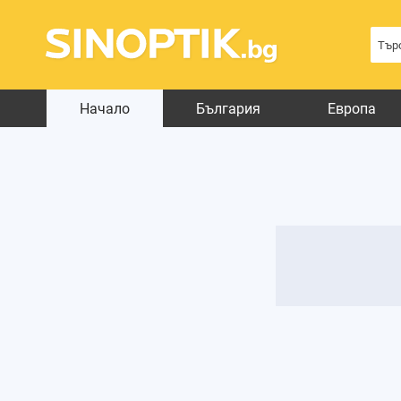
Начало
България
Европа