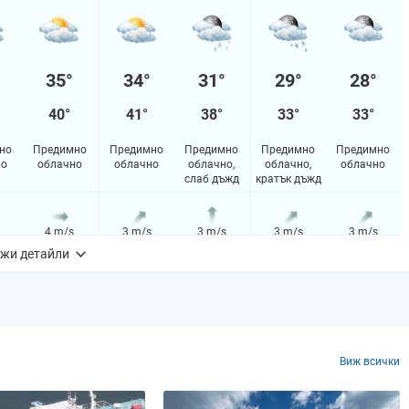
35°
34°
31°
29°
28°
40°
41°
38°
33°
33°
но
Предимно
Предимно
Предимно
Предимно
Предимно
но
облачно
облачно
облачно,
облачно,
облачно
слаб дъжд
кратък дъжд
4 m/s
3 m/s
3 m/s
3 m/s
3 m/s
жи детайли
14%
38%
35%
44%
41%
m
0.0 mm
0.0 mm
0.1 mm
0.7 mm
0.0 mm
Виж всички
0.704318%
0%
0%
0%
0%