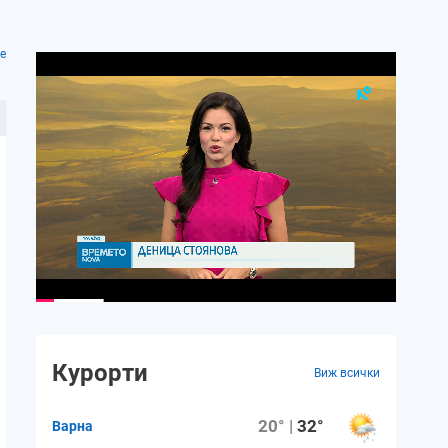
е
Курорти
Виж всички
20° |
32°
Варна