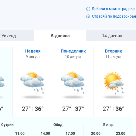
Добави в моите градове
Отваряй по подразбиран
Уикенд
5-дневна
14-дневна
Неделя
Понеделник
Вторник
9 август
10 август
11 август
6°
27°
36°
27°
37°
27°
36°
Сутрин
Обяд
Вечер
11:00
14:00
17:00
20:00
23:00