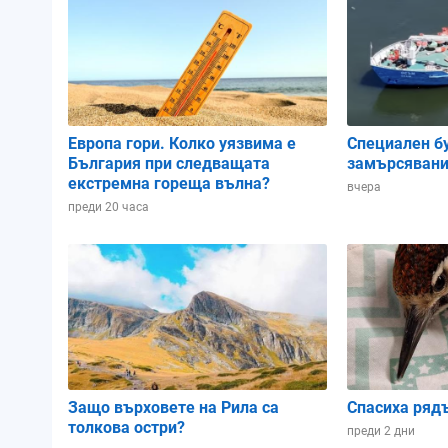
Атмосферно налягане:
1003.9 hPa
1006.1 hPa
1006.81 
Влажност:
81%
75%
60%
Европа гори. Колко уязвима е
Специален б
България при следващата
замърсявани
Облачност:
73%
79%
78%
екстремна гореща вълна?
вчера
преди 20 часа
02:00
05:00
08:00
Защо върховете на Рила са
Спасиха ряд
толкова остри?
преди 2 дни