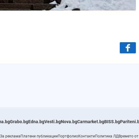
a.bg
Grabo.bg
Edna.bg
Vesti.bg
Nova.bg
Carmarket.bg
BISS.bg
Pariteni.
За реклама
Платени публикации
Портфолио
Контакти
Политика ЛД
Времето от