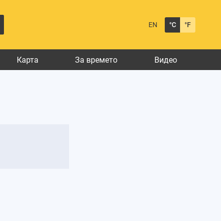
EN
°C
°F
Карта
За времето
Видео