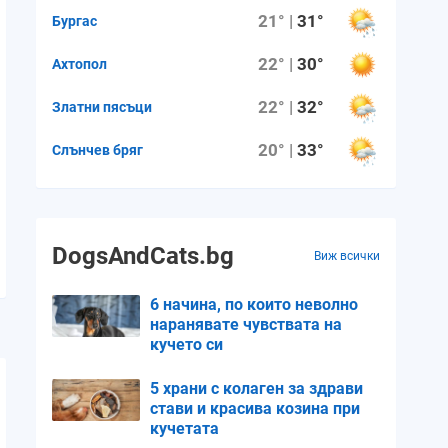
21° |
31°
Бургас
22° |
30°
Ахтопол
22° |
32°
Златни пясъци
20° |
33°
Слънчев бряг
DogsAndCats.bg
Виж всички
6 начина, по които неволно
наранявате чувствата на
кучето си
5 храни с колаген за здрави
стави и красива козина при
кучетата