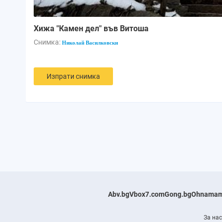
Хижа "Камен дел" във Витоша
Снимка:
Николай Василковски
Изпрати снимка
Abv.bg
Vbox7.com
Gong.bg
Ohnamam
За нас