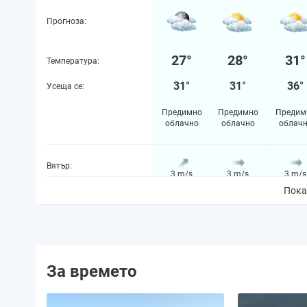
Прогноза:
27°
28°
31°
Температура:
31°
31°
36°
Усеща се:
Предимно
Предимно
Предим
облачно
облачно
облач
Вятър:
3 m/s
3 m/s
3 m/s
Пока
Вероятност за валежи:
8%
4%
4%
Количество валежи:
0.0 mm
0.0 mm
0.0 m
За времето
Вероятност за буря:
0%
0%
0%