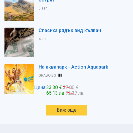
5 авг
Спасиха рядък вид кълвач
4 авг
На аквапарк - Action Aquapark
GRABO.BG
Цена:
33.30 €
37.00 €
65.13 лв
72.37 лв
Виж още