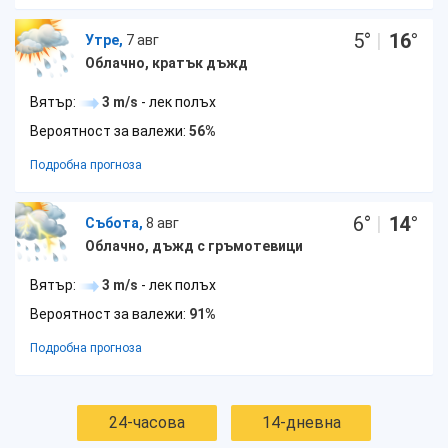
5
°
|
16
°
Утре,
7 авг
Облачно, кратък дъжд
Вятър:
3 m/s
- лек полъх
Вероятност за валежи:
56%
Подробна прогноза
6
°
|
14
°
Събота,
8 авг
Облачно, дъжд с гръмотевици
Вятър:
3 m/s
- лек полъх
Вероятност за валежи:
91%
Подробна прогноза
24-часова
14-дневна