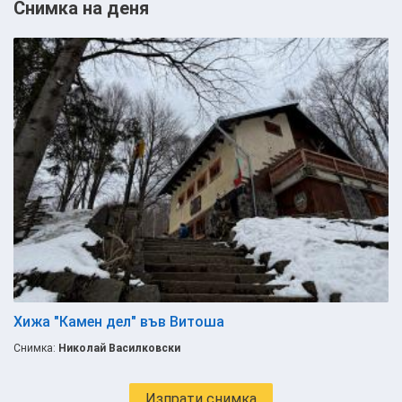
Снимка на деня
Хижа "Камен дел" във Витоша
Снимка:
Николай Василковски
Изпрати снимка