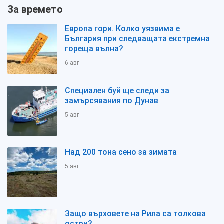
За времето
Европа гори. Колко уязвима е
България при следващата екстремна
гореща вълна?
6 авг
Специален буй ще следи за
замърсявания по Дунав
5 авг
Над 200 тона сено за зимата
5 авг
Защо върховете на Рила са толкова
остри?