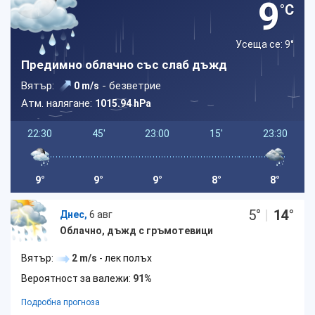
9
°C
Усеща се: 9
°
Предимно облачно със слаб дъжд
Вятър:
- безветрие
0 m/s
Атм. налягане:
1015.94 hPa
22:30
45'
23:00
15'
23:30
9°
9°
9°
8°
8°
5
°
|
14
°
Днес,
6 авг
Облачно, дъжд с гръмотевици
Вятър:
2 m/s
- лек полъх
Вероятност за валежи:
91%
Подробна прогноза