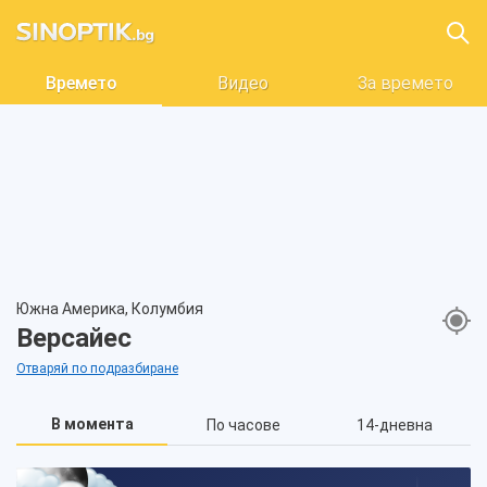
Времето
Видео
За времето
Южна Америка, Колумбия
Версайес
Отваряй по подразбиране
В момента
По часове
14-дневна