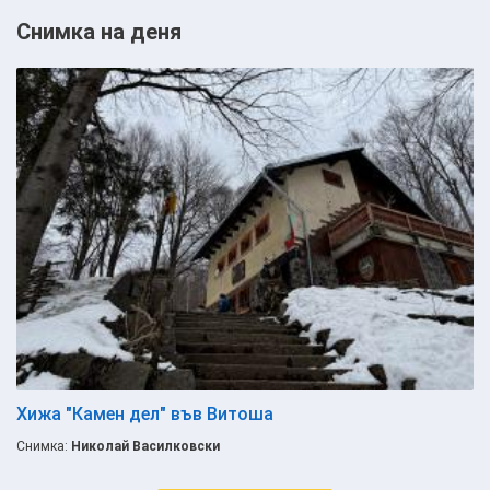
Снимка на деня
Хижа "Камен дел" във Витоша
Снимка:
Николай Василковски