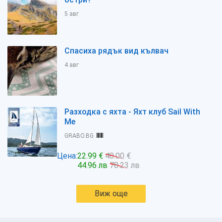
5 авг
Спасиха рядък вид кълвач
4 авг
Разходка с яхта - Яхт клуб Sail With
Me
GRABO.BG
Цена:
22.99 €
40.00 €
44.96 лв
78.23 лв
Виж още