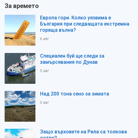
За времето
Европа гори. Колко уязвима е
България при следващата екстремна
гореща вълна?
6 авг
Специален буй ще следи за
замърсявания по Дунав
5 авг
Над 200 тона сено за зимата
5 авг
Защо върховете на Рила са толкова
остри?