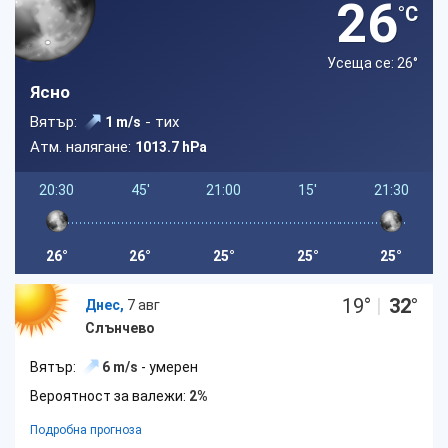
26
°C
Усеща се: 26
°
Ясно
Вятър:
- тих
1 m/s
Атм. налягане:
1013.7 hPa
20:30
45'
21:00
15'
21:30
26°
26°
25°
25°
25°
19
°
|
32
°
Днес,
7 авг
Слънчево
Вятър:
6 m/s
- умерен
Вероятност за валежи:
2%
Подробна прогноза