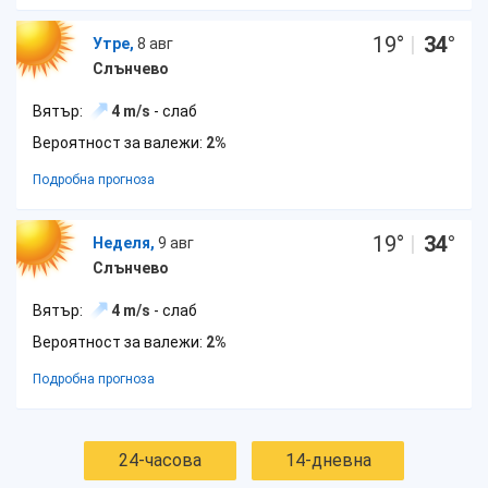
19
°
|
34
°
Утре,
8 авг
Слънчево
Вятър:
4 m/s
- слаб
Вероятност за валежи:
2%
Подробна прогноза
19
°
|
34
°
Неделя,
9 авг
Слънчево
Вятър:
4 m/s
- слаб
Вероятност за валежи:
2%
Подробна прогноза
24-часова
14-дневна