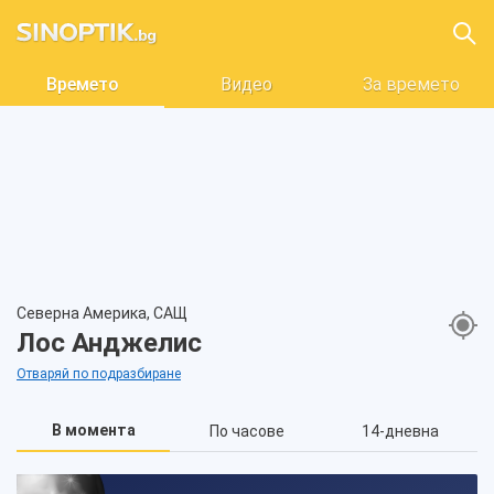
Времето
Видео
За времето
Северна Америка, САЩ
Лос Анджелис
Отваряй по подразбиране
В момента
По часове
14-дневна