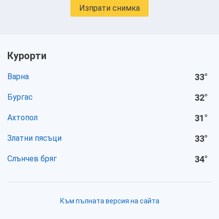
Изпрати снимка
Курорти
Варна
33
°
Бургас
32
°
Ахтопол
31
°
Златни пясъци
33
°
Слънчев бряг
34
°
Към пълната версия на сайта