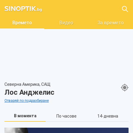
Времето
Видео
За времето
Северна Америка, САЩ
Лос Анджелис
Отваряй по подразбиране
В момента
По часове
14-дневна