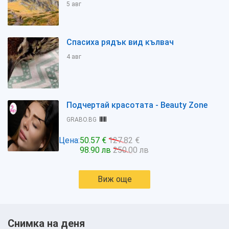
5 авг
Спасиха рядък вид кълвач
4 авг
Подчертай красотата - Beauty Zone
GRABO.BG
Цена:
50.57 €
127.82 €
98.90 лв
250.00 лв
Виж още
Снимка на деня