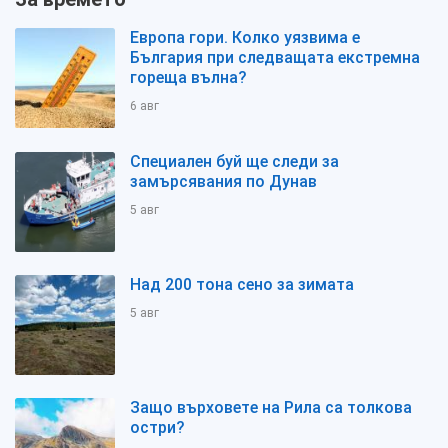
Европа гори. Колко уязвима е
България при следващата екстремна
гореща вълна?
6 авг
Специален буй ще следи за
замърсявания по Дунав
5 авг
Над 200 тона сено за зимата
5 авг
Защо върховете на Рила са толкова
остри?