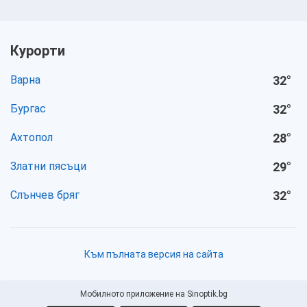
Курорти
Варна
32
°
Бургас
32
°
Ахтопол
28
°
Златни пясъци
29
°
Слънчев бряг
32
°
Към пълната версия на сайта
Мобилното приложение на Sinoptik.bg