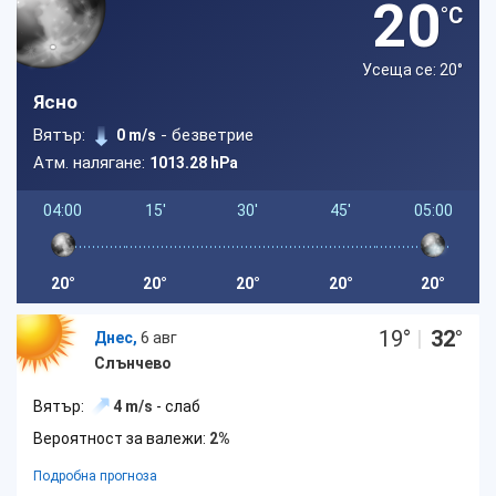
20
°C
Усеща се: 20
°
Ясно
Вятър:
- безветрие
0 m/s
Атм. налягане:
1013.28 hPa
04:00
15'
30'
45'
05:00
20°
20°
20°
20°
20°
19
°
|
32
°
Днес,
6 авг
Слънчево
Вятър:
4 m/s
- слаб
Вероятност за валежи:
2%
Подробна прогноза