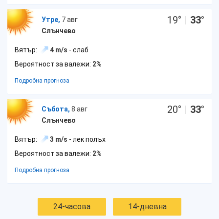
19
°
|
33
°
Утре,
7 авг
Слънчево
Вятър:
4 m/s
- слаб
Вероятност за валежи:
2%
Подробна прогноза
20
°
|
33
°
Събота,
8 авг
Слънчево
Вятър:
3 m/s
- лек полъх
Вероятност за валежи:
2%
Подробна прогноза
24-часова
14-дневна